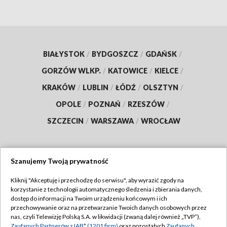
BIAŁYSTOK
/
BYDGOSZCZ
/
GDAŃSK
/
GORZÓW WLKP.
/
KATOWICE
/
KIELCE
/
KRAKÓW
/
LUBLIN
/
ŁÓDŹ
/
OLSZTYN
/
OPOLE
/
POZNAŃ
/
RZESZÓW
/
SZCZECIN
/
WARSZAWA
/
WROCŁAW
Szanujemy Twoją prywatność
Dołącz do nas:
Kliknij "Akceptuję i przechodzę do serwisu", aby wyrazić zgody na
korzystanie z technologii automatycznego śledzenia i zbierania danych,
TVP
dostęp do informacji na Twoim urządzeniu końcowym i ich
Abonament TVP
przechowywanie oraz na przetwarzanie Twoich danych osobowych przez
Regulamin TVP
nas, czyli Telewizję Polską S.A. w likwidacji (zwaną dalej również „TVP”),
Emisja w TVP
Zaufanych Partnerów z IAB* (1201 firm)
oraz pozostałych
Zaufanych
Polityka prywatności