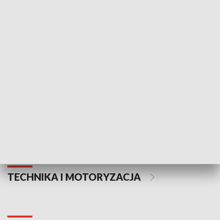
KULTURA I SZTUKA
Informator kulturalny
Drzwi do kult
TECHNIKA I MOTORYZACJA