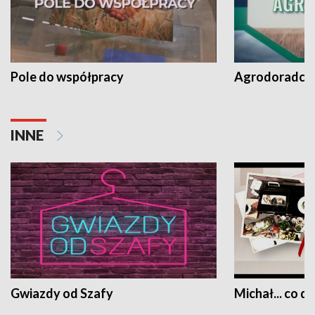
Pole do współpracy
Agrodoradcy 
INNE
Gwiazdy od Szafy
Michał... co dz