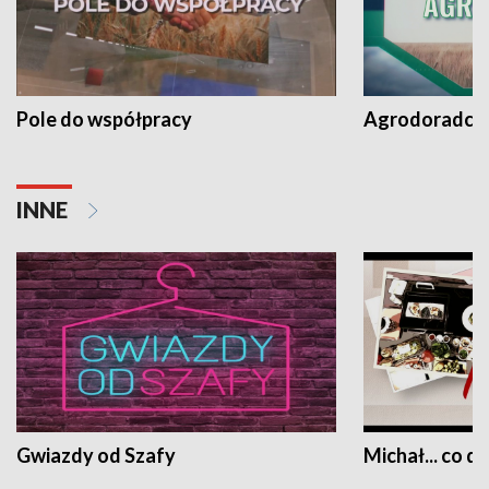
Pole do współpracy
Agrodoradcy 
INNE
Gwiazdy od Szafy
Michał... co dz