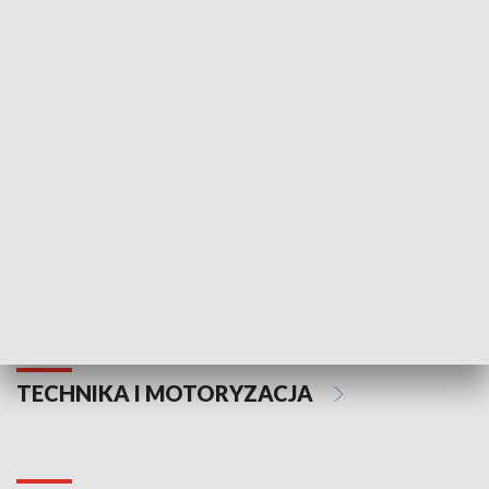
KULTURA I SZTUKA
Informator kulturalny
Drzwi do kult
TECHNIKA I MOTORYZACJA