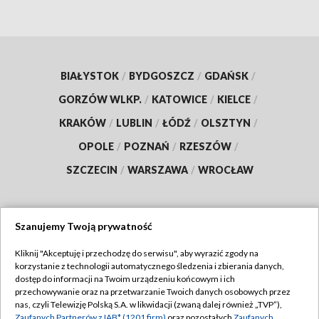
BIAŁYSTOK
/
BYDGOSZCZ
/
GDAŃSK
/
GORZÓW WLKP.
/
KATOWICE
/
KIELCE
/
KRAKÓW
/
LUBLIN
/
ŁÓDŹ
/
OLSZTYN
/
OPOLE
/
POZNAŃ
/
RZESZÓW
/
SZCZECIN
/
WARSZAWA
/
WROCŁAW
Szanujemy Twoją prywatność
Dołącz do nas:
Kliknij "Akceptuję i przechodzę do serwisu", aby wyrazić zgody na
korzystanie z technologii automatycznego śledzenia i zbierania danych,
TVP
dostęp do informacji na Twoim urządzeniu końcowym i ich
Abonament TVP
przechowywanie oraz na przetwarzanie Twoich danych osobowych przez
Regulamin TVP
nas, czyli Telewizję Polską S.A. w likwidacji (zwaną dalej również „TVP”),
Emisja w TVP
Zaufanych Partnerów z IAB* (1201 firm)
oraz pozostałych
Zaufanych
Polityka prywatności