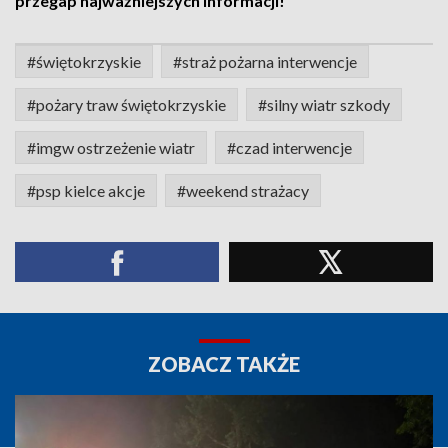
przegap najważniejszych informacji!
#świętokrzyskie
#straż pożarna interwencje
#pożary traw świętokrzyskie
#silny wiatr szkody
#imgw ostrzeżenie wiatr
#czad interwencje
#psp kielce akcje
#weekend strażacy
ZOBACZ TAKŻE