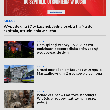
KIELCE
Wypadek na S7 w Łącznej. Jedna osoba trafiła do
szpitala, utrudnienia w ruchu
KIELCE
Dom spłonął w nocy. Po kilkunastu
godzinach z pogorzeliska znów zaczął
wydobywać się dym
KIELCE
Groził podłożeniem ładunku w Urzędzie
Marszałkowskim. Zareagowała ochrona
KIELCE
Ponad 300 psów i martwe szczenięta.
Właściciel hodowli zatrzymany przez
policję