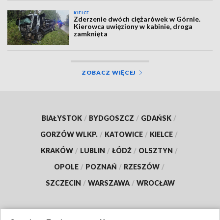
KIELCE
Zderzenie dwóch ciężarówek w Górnie.
Kierowca uwięziony w kabinie, droga
zamknięta
ZOBACZ WIĘCEJ
BIAŁYSTOK
/
BYDGOSZCZ
/
GDAŃSK
/
GORZÓW WLKP.
/
KATOWICE
/
KIELCE
/
KRAKÓW
/
LUBLIN
/
ŁÓDŹ
/
OLSZTYN
/
OPOLE
/
POZNAŃ
/
RZESZÓW
/
SZCZECIN
/
WARSZAWA
/
WROCŁAW