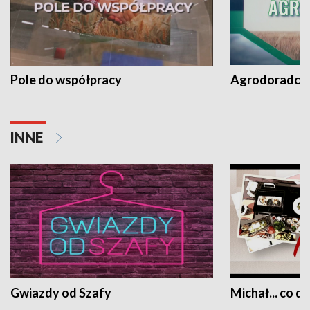
Pole do współpracy
Agrodoradcy 
INNE
Gwiazdy od Szafy
Michał... co dz