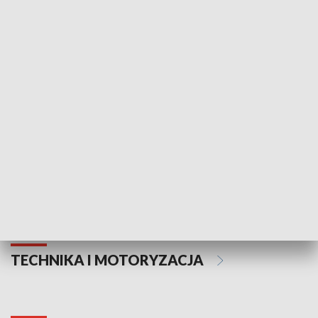
KULTURA I SZTUKA
Informator kulturalny
Drzwi do kult
TECHNIKA I MOTORYZACJA