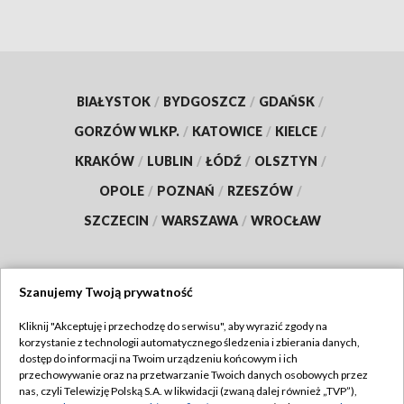
BIAŁYSTOK
/
BYDGOSZCZ
/
GDAŃSK
/
GORZÓW WLKP.
/
KATOWICE
/
KIELCE
/
KRAKÓW
/
LUBLIN
/
ŁÓDŹ
/
OLSZTYN
/
OPOLE
/
POZNAŃ
/
RZESZÓW
/
SZCZECIN
/
WARSZAWA
/
WROCŁAW
Szanujemy Twoją prywatność
Dołącz do nas:
Kliknij "Akceptuję i przechodzę do serwisu", aby wyrazić zgody na
korzystanie z technologii automatycznego śledzenia i zbierania danych,
TVP
dostęp do informacji na Twoim urządzeniu końcowym i ich
Abonament TVP
przechowywanie oraz na przetwarzanie Twoich danych osobowych przez
Regulamin TVP
nas, czyli Telewizję Polską S.A. w likwidacji (zwaną dalej również „TVP”),