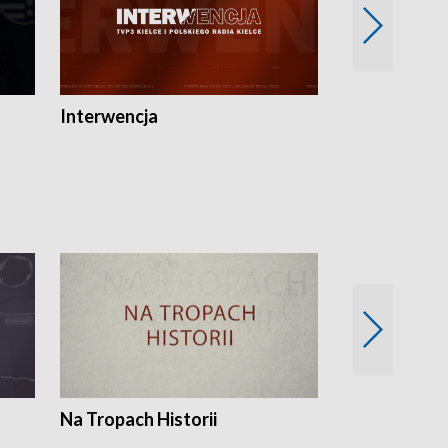
Interwencja
Fakty i Opin
Na Tropach Historii
Szept ziemi