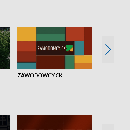
ZAWODOWCY.CK
Solidarni z U