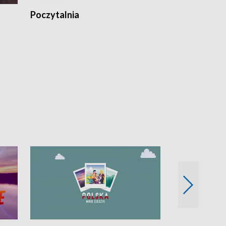
Poczytalnia
Koncerty TV