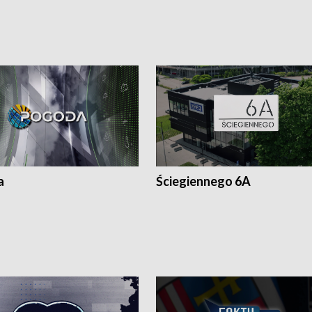
a
Ściegiennego 6A