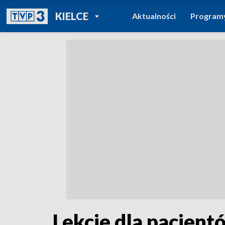
POWRÓT DO
KIELCE
Aktualności
Program
TVP REGIONY
Lekcje dla pacjen