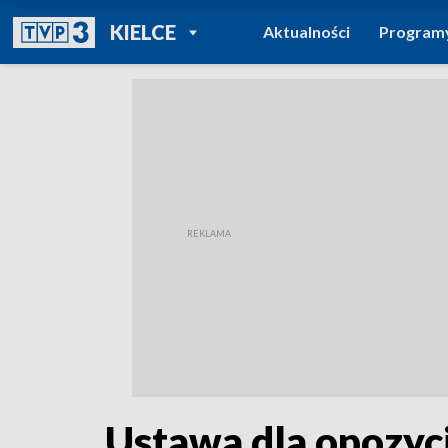
POWRÓT DO
KIELCE
Aktualności
Program
TVP REGIONY
Ustawa dla opozyc