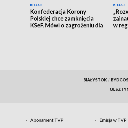
KIELCE
KIELCE
Konfederacja Korony
„Rozw
Polskiej chce zamknięcia
zaina
KSeF. Mówi o zagrożeniu dla
w reg
firm
polity
BIAŁYSTOK
/
BYDGO
OLSZTY
Abonament TVP
Emisja w TVP