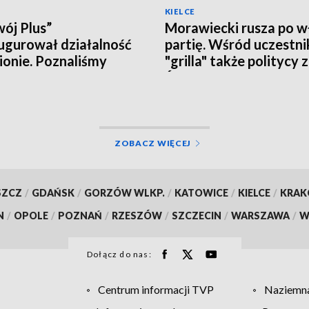
KIELCE
ój Plus”
Morawiecki rusza po w
ugurował działalność
partię. Wśród uczestn
ionie. Poznaliśmy
"grilla" także politycy 
czne plany i... działaczy
Świętokrzyskiego
ZOBACZ WIĘCEJ
SZCZ
/
GDAŃSK
/
GORZÓW WLKP.
/
KATOWICE
/
KIELCE
/
KRA
N
/
OPOLE
/
POZNAŃ
/
RZESZÓW
/
SZCZECIN
/
WARSZAWA
/
W
Dołącz do nas:
Centrum informacji TVP
Naziemna