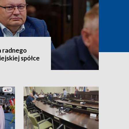
a radnego
ejskiej spółce