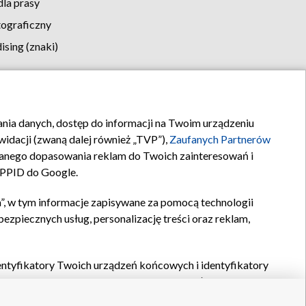
la prasy
tograficzny
sing (znaki)
klamy
Kontakt
rania danych, dostęp do informacji na Twoim urządzeniu
idacji (zwaną dalej również „TVP”),
Zaufanych Partnerów
anego dopasowania reklam do Twoich zainteresowań i
a PPID do Google.
”, w tym informacje zapisywane za pomocą technologii
zpiecznych usług, personalizację treści oraz reklam,
identyfikatory Twoich urządzeń końcowych i identyfikatory
P,
Zaufanych Partnerów z IAB
oraz pozostałych
Zaufanych
 wyboru podstawowych reklam, wyboru spersonalizowanych