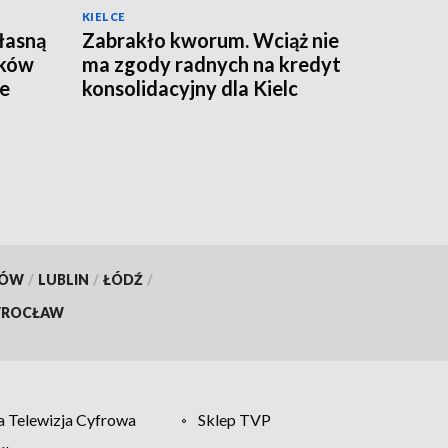
KIELCE
łasną
Zabrakło kworum. Wciąż nie
ików
ma zgody radnych na kredyt
ze
konsolidacyjny dla Kielc
KÓW
/
LUBLIN
/
ŁÓDŹ
/
ROCŁAW
 Telewizja Cyfrowa
Sklep TVP