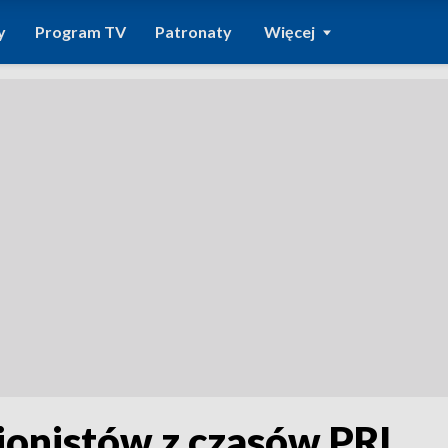
y
Program TV
Patronaty
Więcej
jonistów z czasów PRL