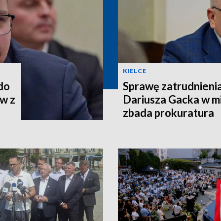
KIELCE
 do
Sprawę zatrudnieni
w z
Dariusza Gacka w mi
zbada prokuratura