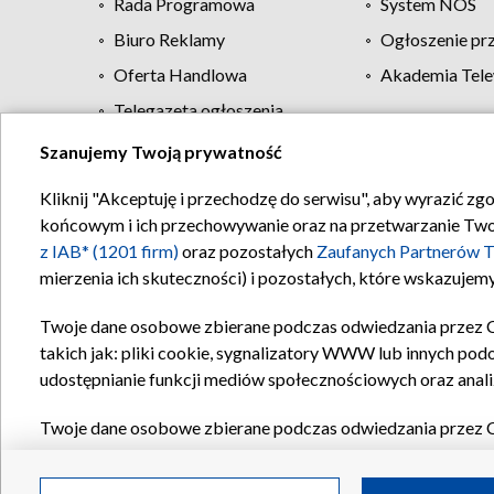
Rada Programowa
System NOS
Biuro Reklamy
Ogłoszenie pr
Oferta Handlowa
Akademia Tele
Telegazeta ogłoszenia
Szanujemy Twoją prywatność
Regulamin TVP
Kliknij "Akceptuję i przechodzę do serwisu", aby wyrazić zg
końcowym i ich przechowywanie oraz na przetwarzanie Twoich
z IAB* (1201 firm)
oraz pozostałych
Zaufanych Partnerów T
mierzenia ich skuteczności) i pozostałych, które wskazujemy
Twoje dane osobowe zbierane podczas odwiedzania przez 
takich jak: pliki cookie, sygnalizatory WWW lub innych pod
udostępnianie funkcji mediów społecznościowych oraz anali
Twoje dane osobowe zbierane podczas odwiedzania przez 
plików cookie, informacje o Twoich wyszukiwaniach w serwi
Partnerów TVP
dla realizacji następujących celów i funkc