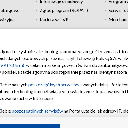
Informacje o nadawcy
Program d
zetargowe
Zgłoś program (ROPAT)
Serwis fo
wizyjna
Kariera w TVP
Merchandi
Polityka prywatności
Moje zgody
Pomoc
Biuro re
ody na korzystanie z technologii automatycznego śledzenia i zbie
 danych osobowych przez nas, czyli Telewizję Polską S.A. w likw
VP (93 firm)
, w celach marketingowych (w tym do zautomatyzow
 poniżej, a także zgody na udostępnianie przez nas identyfikator
Ciebie naszych
poszczególnych serwisów
zwanych dalej „Portalem
obnych technologii umożliwiających świadczenie dopasowanych i be
zowanie ruchu w Internecie.
Ciebie
poszczególnych serwisów
na Portalu, takie jak adresy IP, 
sach Portalu czy historia odwiedzin będą przetwarzane przez TV
ji: przechowywania informacji na urządzeniu lub dostęp do nich,
©2026 Telewizja Polska S.A. w likwidacji