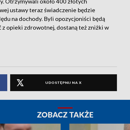
eży. Otrzymywali około 400 złotych
owej ustawy teraz świadczenie będzie
du na dochody. Byli opozycjoniści będą
 z opieki zdrowotnej, dostaną też zniżki w
UDOSTĘPNIJ NA X
ZOBACZ TAKŻE