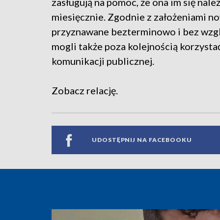
zasługują na pomoc, że ona im się nal
miesięcznie. Zgodnie z założeniami n
przyznawane bezterminowo i bez wzglę
mogli także poza kolejnością korzystać
komunikacji publicznej.
Zobacz relację.
UDOSTĘPNIJ NA FACEBOOKU