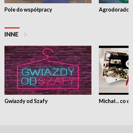
Pole do współpracy
Agrodoradcy 
INNE
Gwiazdy od Szafy
Michał... co dz