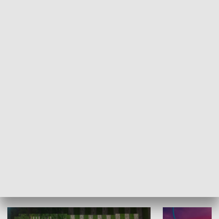
Informator kulturalny
Drzwi do kult
TECHNIKA I MOTORYZACJA
WYPOCZYNEK I REKREACJA