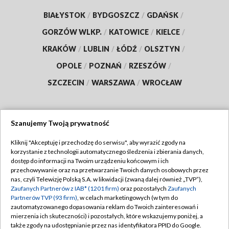
BIAŁYSTOK
/
BYDGOSZCZ
/
GDAŃSK
/
GORZÓW WLKP.
/
KATOWICE
/
KIELCE
/
KRAKÓW
/
LUBLIN
/
ŁÓDŹ
/
OLSZTYN
/
OPOLE
/
POZNAŃ
/
RZESZÓW
/
SZCZECIN
/
WARSZAWA
/
WROCŁAW
Szanujemy Twoją prywatność
Dołącz do nas:
Kliknij "Akceptuję i przechodzę do serwisu", aby wyrazić zgody na
korzystanie z technologii automatycznego śledzenia i zbierania danych,
TVP
dostęp do informacji na Twoim urządzeniu końcowym i ich
Abonament TVP
przechowywanie oraz na przetwarzanie Twoich danych osobowych przez
Regulamin TVP
nas, czyli Telewizję Polską S.A. w likwidacji (zwaną dalej również „TVP”),
Emisja w TVP
Zaufanych Partnerów z IAB* (1201 firm)
oraz pozostałych
Zaufanych
Polityka prywatności
Partnerów TVP (93 firm)
, w celach marketingowych (w tym do
Centrum informacji TVP
Moje zgody
zautomatyzowanego dopasowania reklam do Twoich zainteresowań i
mierzenia ich skuteczności) i pozostałych, które wskazujemy poniżej, a
Naziemna Telewizja Cyfrowa
Pomoc
także zgody na udostępnianie przez nas identyfikatora PPID do Google.