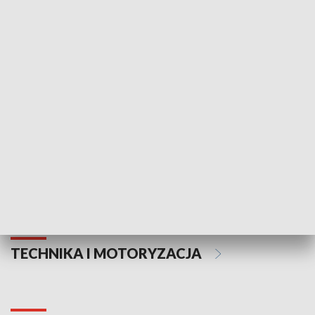
KULTURA I SZTUKA
Informator kulturalny
Drzwi do kult
TECHNIKA I MOTORYZACJA