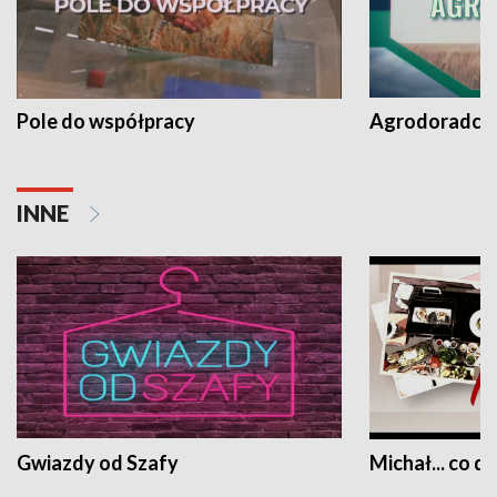
Pole do współpracy
Agrodoradcy 
INNE
Gwiazdy od Szafy
Michał... co dz