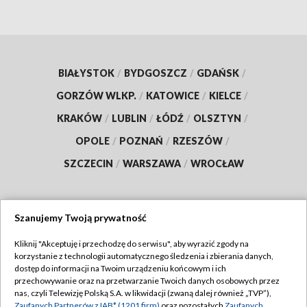
BIAŁYSTOK
/
BYDGOSZCZ
/
GDAŃSK
/
GORZÓW WLKP.
/
KATOWICE
/
KIELCE
/
KRAKÓW
/
LUBLIN
/
ŁÓDŹ
/
OLSZTYN
/
OPOLE
/
POZNAŃ
/
RZESZÓW
/
SZCZECIN
/
WARSZAWA
/
WROCŁAW
Szanujemy Twoją prywatność
Dołącz do nas:
Kliknij "Akceptuję i przechodzę do serwisu", aby wyrazić zgody na
korzystanie z technologii automatycznego śledzenia i zbierania danych,
TVP
dostęp do informacji na Twoim urządzeniu końcowym i ich
Abonament TVP
przechowywanie oraz na przetwarzanie Twoich danych osobowych przez
Regulamin TVP
nas, czyli Telewizję Polską S.A. w likwidacji (zwaną dalej również „TVP”),
Emisja w TVP
Zaufanych Partnerów z IAB* (1201 firm)
oraz pozostałych
Zaufanych
Polityka prywatności