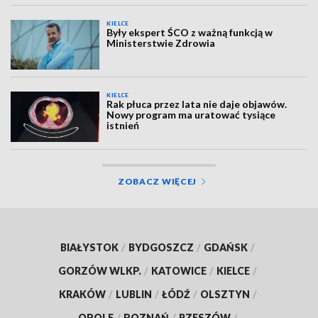
KIELCE
Były ekspert ŚCO z ważną funkcją w
Ministerstwie Zdrowia
KIELCE
Rak płuca przez lata nie daje objawów.
Nowy program ma uratować tysiące
istnień
ZOBACZ WIĘCEJ
BIAŁYSTOK
/
BYDGOSZCZ
/
GDAŃSK
/
GORZÓW WLKP.
/
KATOWICE
/
KIELCE
/
KRAKÓW
/
LUBLIN
/
ŁÓDŹ
/
OLSZTYN
/
OPOLE
/
POZNAŃ
/
RZESZÓW
/