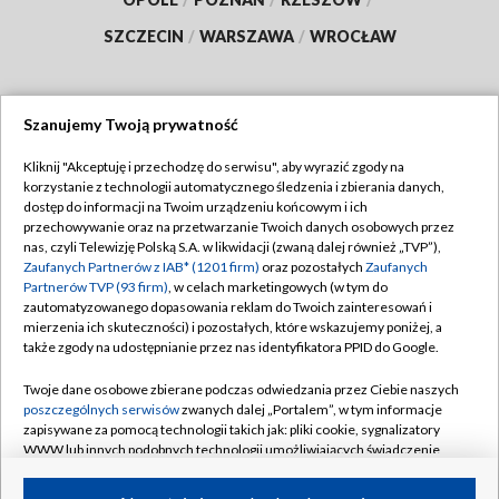
SZCZECIN
/
WARSZAWA
/
WROCŁAW
Szanujemy Twoją prywatność
Dołącz do nas:
Kliknij "Akceptuję i przechodzę do serwisu", aby wyrazić zgody na
korzystanie z technologii automatycznego śledzenia i zbierania danych,
TVP
dostęp do informacji na Twoim urządzeniu końcowym i ich
Abonament TVP
przechowywanie oraz na przetwarzanie Twoich danych osobowych przez
Regulamin TVP
nas, czyli Telewizję Polską S.A. w likwidacji (zwaną dalej również „TVP”),
Emisja w TVP
Polityka prywatności
Zaufanych Partnerów z IAB* (1201 firm)
oraz pozostałych
Zaufanych
Partnerów TVP (93 firm)
, w celach marketingowych (w tym do
Centrum informacji TVP
Moje zgody
zautomatyzowanego dopasowania reklam do Twoich zainteresowań i
mierzenia ich skuteczności) i pozostałych, które wskazujemy poniżej, a
Naziemna Telewizja Cyfrowa
Pomoc
także zgody na udostępnianie przez nas identyfikatora PPID do Google.
Sklep TVP
Biuro reklamy
Twoje dane osobowe zbierane podczas odwiedzania przez Ciebie naszych
Rada Programowa
Kontakt
poszczególnych serwisów
zwanych dalej „Portalem”, w tym informacje
zapisywane za pomocą technologii takich jak: pliki cookie, sygnalizatory
System NOS
WWW lub innych podobnych technologii umożliwiających świadczenie
dopasowanych i bezpiecznych usług, personalizację treści oraz reklam,
Informacje o nadawcy
Kanały
udostępnianie funkcji mediów społecznościowych oraz analizowanie