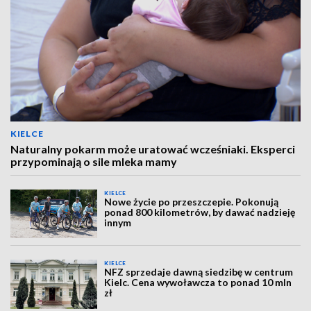
KIELCE
Naturalny pokarm może uratować wcześniaki. Eksperci
przypominają o sile mleka mamy
KIELCE
Nowe życie po przeszczepie. Pokonują
ponad 800 kilometrów, by dawać nadzieję
innym
KIELCE
NFZ sprzedaje dawną siedzibę w centrum
Kielc. Cena wywoławcza to ponad 10 mln
zł