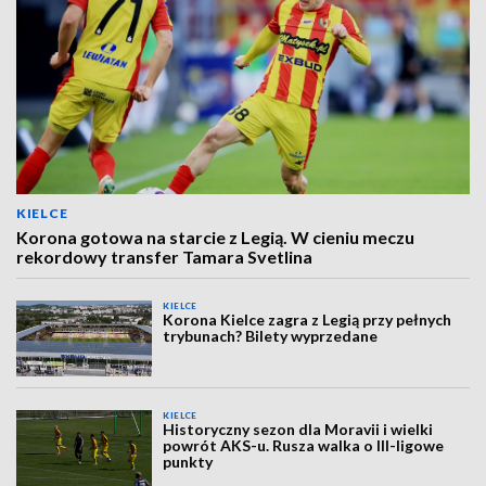
KIELCE
Korona gotowa na starcie z Legią. W cieniu meczu
rekordowy transfer Tamara Svetlina
KIELCE
Korona Kielce zagra z Legią przy pełnych
trybunach? Bilety wyprzedane
KIELCE
Historyczny sezon dla Moravii i wielki
powrót AKS-u. Rusza walka o III-ligowe
punkty