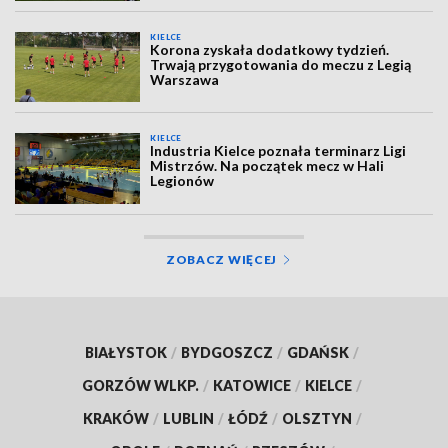
KIELCE
Korona zyskała dodatkowy tydzień.
Trwają przygotowania do meczu z Legią
Warszawa
KIELCE
Industria Kielce poznała terminarz Ligi
Mistrzów. Na początek mecz w Hali
Legionów
ZOBACZ WIĘCEJ
BIAŁYSTOK
/
BYDGOSZCZ
/
GDAŃSK
/
GORZÓW WLKP.
/
KATOWICE
/
KIELCE
/
KRAKÓW
/
LUBLIN
/
ŁÓDŹ
/
OLSZTYN
/