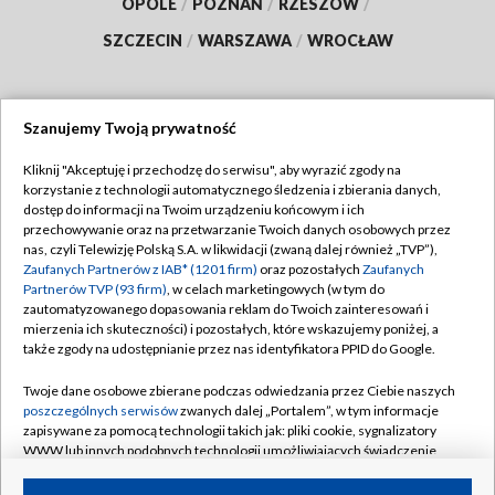
OPOLE
/
POZNAŃ
/
RZESZÓW
/
SZCZECIN
/
WARSZAWA
/
WROCŁAW
Szanujemy Twoją prywatność
Dołącz do nas:
Kliknij "Akceptuję i przechodzę do serwisu", aby wyrazić zgody na
korzystanie z technologii automatycznego śledzenia i zbierania danych,
TVP
dostęp do informacji na Twoim urządzeniu końcowym i ich
Abonament TVP
przechowywanie oraz na przetwarzanie Twoich danych osobowych przez
Regulamin TVP
nas, czyli Telewizję Polską S.A. w likwidacji (zwaną dalej również „TVP”),
Emisja w TVP
Polityka prywatności
Zaufanych Partnerów z IAB* (1201 firm)
oraz pozostałych
Zaufanych
Partnerów TVP (93 firm)
, w celach marketingowych (w tym do
Centrum informacji TVP
Moje zgody
zautomatyzowanego dopasowania reklam do Twoich zainteresowań i
mierzenia ich skuteczności) i pozostałych, które wskazujemy poniżej, a
Naziemna Telewizja Cyfrowa
Pomoc
także zgody na udostępnianie przez nas identyfikatora PPID do Google.
Sklep TVP
Biuro reklamy
Twoje dane osobowe zbierane podczas odwiedzania przez Ciebie naszych
Rada Programowa
Kontakt
poszczególnych serwisów
zwanych dalej „Portalem”, w tym informacje
zapisywane za pomocą technologii takich jak: pliki cookie, sygnalizatory
System NOS
WWW lub innych podobnych technologii umożliwiających świadczenie
dopasowanych i bezpiecznych usług, personalizację treści oraz reklam,
Informacje o nadawcy
Kanały
udostępnianie funkcji mediów społecznościowych oraz analizowanie