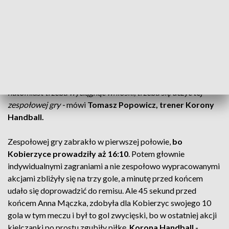
przeciwnikiem w walce o utrzymanie
w Superlidze i to
przegrały we własnej hali. Trzeci, najważniejszy, że
kielczanki
zagrały słabo
. Za słabo na rywala, słabo taktycznie, ze znów
źle rozegraną końcówką, ale przede wszystkim poniżej
własnych możliwości. -
Żeby wygrać mecz w ekstraklasie
trzeba żeby wszystkie elementy zafunkcjonowały, tutaj
znowu jeden z nich zawiódł i to jest przyczyną porażki,
natomiast trzeba wyciągnąć wnioski, trzeba się uczyć tej
zespołowej gry -
mówi
Tomasz Popowicz, trener Korony
Handball.
Zespołowej gry zabrakło w pierwszej połowie,
bo
Kobierzyce prowadziły aż 16:10
. Potem głownie
indywidualnymi zagraniami a nie zespołowo wypracowanymi
akcjami zbliżyły się na trzy gole, a minutę przed końcem
udało się doprowadzić do remisu. Ale 45 sekund przed
końcem Anna Mączka, zdobyła dla Kobierzyc swojego 10
gola w tym meczu i był to gol zwycięski, bo w ostatniej akcji
kielczanki po prostu zgubiły piłkę.
Korona Handball -