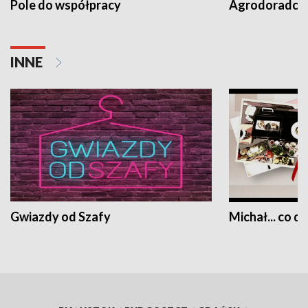
Pole do współpracy
Agrodoradcy 
INNE
Gwiazdy od Szafy
Michał... co dz