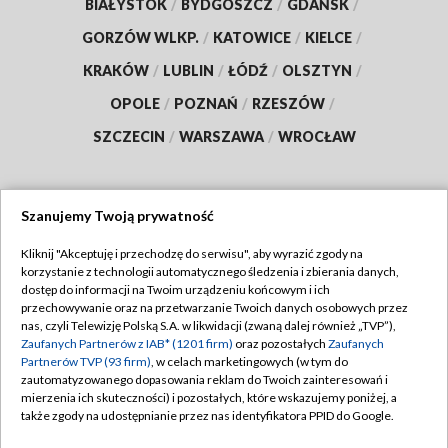
BIAŁYSTOK
/
BYDGOSZCZ
/
GDAŃSK
/
GORZÓW WLKP.
/
KATOWICE
/
KIELCE
/
KRAKÓW
/
LUBLIN
/
ŁÓDŹ
/
OLSZTYN
/
OPOLE
/
POZNAŃ
/
RZESZÓW
/
SZCZECIN
/
WARSZAWA
/
WROCŁAW
Szanujemy Twoją prywatność
Dołącz do nas:
Kliknij "Akceptuję i przechodzę do serwisu", aby wyrazić zgody na
korzystanie z technologii automatycznego śledzenia i zbierania danych,
TVP
dostęp do informacji na Twoim urządzeniu końcowym i ich
Abonament TVP
przechowywanie oraz na przetwarzanie Twoich danych osobowych przez
Regulamin TVP
nas, czyli Telewizję Polską S.A. w likwidacji (zwaną dalej również „TVP”),
Emisja w TVP
Zaufanych Partnerów z IAB* (1201 firm)
oraz pozostałych
Zaufanych
Polityka prywatności
Partnerów TVP (93 firm)
, w celach marketingowych (w tym do
Centrum informacji TVP
Moje zgody
zautomatyzowanego dopasowania reklam do Twoich zainteresowań i
mierzenia ich skuteczności) i pozostałych, które wskazujemy poniżej, a
Naziemna Telewizja Cyfrowa
Pomoc
także zgody na udostępnianie przez nas identyfikatora PPID do Google.
Sklep TVP
Biuro reklamy