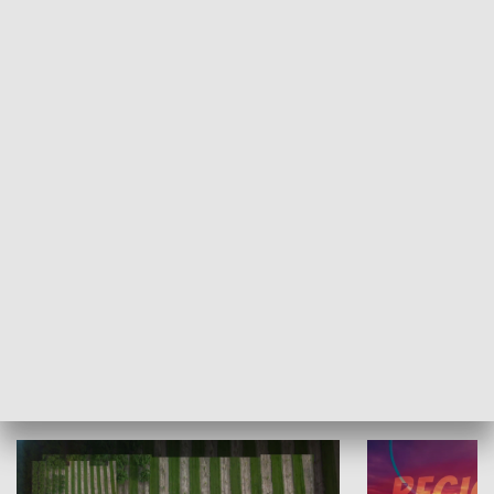
Informator kulturalny
Drzwi do kult
TECHNIKA I MOTORYZACJA
WYPOCZYNEK I REKREACJA