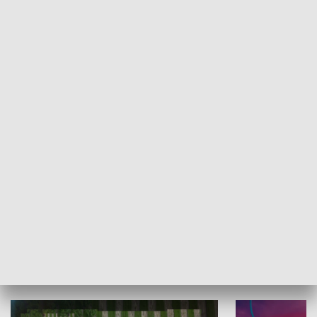
Informator kulturalny
Drzwi do kult
TECHNIKA I MOTORYZACJA
WYPOCZYNEK I REKREACJA