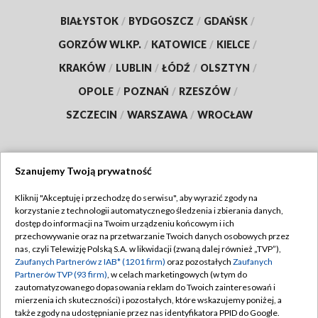
BIAŁYSTOK
/
BYDGOSZCZ
/
GDAŃSK
/
GORZÓW WLKP.
/
KATOWICE
/
KIELCE
/
KRAKÓW
/
LUBLIN
/
ŁÓDŹ
/
OLSZTYN
/
OPOLE
/
POZNAŃ
/
RZESZÓW
/
SZCZECIN
/
WARSZAWA
/
WROCŁAW
Szanujemy Twoją prywatność
Dołącz do nas:
Kliknij "Akceptuję i przechodzę do serwisu", aby wyrazić zgody na
korzystanie z technologii automatycznego śledzenia i zbierania danych,
TVP
dostęp do informacji na Twoim urządzeniu końcowym i ich
Abonament TVP
przechowywanie oraz na przetwarzanie Twoich danych osobowych przez
Regulamin TVP
nas, czyli Telewizję Polską S.A. w likwidacji (zwaną dalej również „TVP”),
Emisja w TVP
Zaufanych Partnerów z IAB* (1201 firm)
oraz pozostałych
Zaufanych
Polityka prywatności
Partnerów TVP (93 firm)
, w celach marketingowych (w tym do
Centrum informacji TVP
Moje zgody
zautomatyzowanego dopasowania reklam do Twoich zainteresowań i
mierzenia ich skuteczności) i pozostałych, które wskazujemy poniżej, a
Naziemna Telewizja Cyfrowa
Pomoc
także zgody na udostępnianie przez nas identyfikatora PPID do Google.