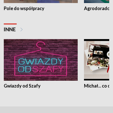
Pole do współpracy
Agrodoradcy 
INNE
Gwiazdy od Szafy
Michał... co dz