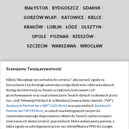
BIAŁYSTOK
/
BYDGOSZCZ
/
GDAŃSK
/
GORZÓW WLKP.
/
KATOWICE
/
KIELCE
/
KRAKÓW
/
LUBLIN
/
ŁÓDŹ
/
OLSZTYN
/
OPOLE
/
POZNAŃ
/
RZESZÓW
/
SZCZECIN
/
WARSZAWA
/
WROCŁAW
Szanujemy Twoją prywatność
Dołącz do nas:
Kliknij "Akceptuję i przechodzę do serwisu", aby wyrazić zgody na
korzystanie z technologii automatycznego śledzenia i zbierania danych,
TVP
dostęp do informacji na Twoim urządzeniu końcowym i ich
Abonament TVP
przechowywanie oraz na przetwarzanie Twoich danych osobowych przez
Regulamin TVP
nas, czyli Telewizję Polską S.A. w likwidacji (zwaną dalej również „TVP”),
Emisja w TVP
Polityka prywatności
Zaufanych Partnerów z IAB* (1201 firm)
oraz pozostałych
Zaufanych
Partnerów TVP (93 firm)
, w celach marketingowych (w tym do
Centrum informacji TVP
Moje zgody
zautomatyzowanego dopasowania reklam do Twoich zainteresowań i
mierzenia ich skuteczności) i pozostałych, które wskazujemy poniżej, a
Naziemna Telewizja Cyfrowa
Pomoc
także zgody na udostępnianie przez nas identyfikatora PPID do Google.