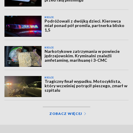
KIELCE
Podróżowali z dwójką dzieci. Kierowca
miał ponad pół promila, partnerka blisko
1,5
KIELCE
Narkotykowe zatrzymania w powiecie
jędrzejowskim. Kryminalni znaleźli
amfetaminę, marihuanę i 3-CMC
KIELCE
Tragiczny finał wypadku. Motocyklista,
który wcześniej potrącił pieszego, zmarł w
szpitalu
ZOBACZ WIĘCEJ