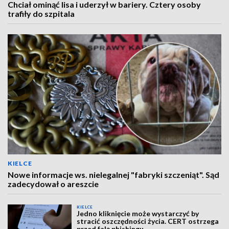
Chciał ominąć lisa i uderzył w bariery. Cztery osoby
trafiły do szpitala
KIELCE
Nowe informacje ws. nielegalnej "fabryki szczeniąt". Sąd
zadecydował o areszcie
KIELCE
Jedno kliknięcie może wystarczyć by
stracić oszczędności życia. CERT ostrzega
przed falą phishingu