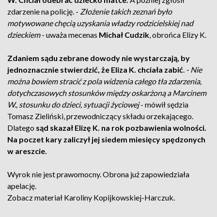
zdarzenie na policję. -
Złożenie takich zeznań było
motywowane chęcią uzyskania władzy rodzicielskiej nad
dzieckiem
- uważa mecenas
Michał Cudzik
, obrońca Elizy K.
Zdaniem sądu zebrane dowody nie wystarczają, by
jednoznacznie stwierdzić, że Eliza K. chciała zabić
.
- Nie
można bowiem stracić z pola widzenia całego tła zdarzenia,
dotychczasowych stosunków między oskarżoną a Marcinem
W., stosunku do dzieci, sytuacji życiowej
- mówił sędzia
Tomasz Zieliński, przewodniczący składu orzekającego.
Dlatego
sąd skazał Elizę K. na rok pozbawienia wolności.
Na poczet kary zaliczył jej siedem miesięcy spędzonych
w areszcie.
Wyrok nie jest prawomocny. Obrona już zapowiedziała
apelację.
Zobacz materiał Karoliny Kopijkowskiej-Harczuk.