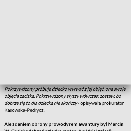
ich półtoraroczną córkę. Najpierw uderzyła głową
dziecka o ścianę a gdy partner nie zareagował, posunęła
się do jeszcze bardziej drastycznych kroków.
-
Oskarżona trzymała dziecko oburącz rękoma za szyję.
Pozwalając, by ciało dziecka zwisało bezwładnie nad podłogą
- opisywała w sądzie przebieg zdarzeń prokurator
Katarzyna Kasowska-Pedrycz
, z Prokuratury Rejonowej
Kielce-Wschód.
Oskarżenie domagało się dla oskarżonej piętnastu lat
pozbawienia wolności.
Bo zdaniem śledczych Eliza K.
działała świadomie i chciała skrzywdzić dziecko.
-
Pokrzywdzony próbuje dziecko wyrwać z jej objęć, ona swoje
objęcia zaciska. Pokrzywdzony słyszy wówczas: zostaw, bo
dobrze się to dla dziecka nie skończy
- opisywała prokurator
Kasowska-Pedrycz.
Ale zdaniem obrony prowodyrem awantury był Marcin
W. Chciał odebrać dziecko matce.
A później zgłosił