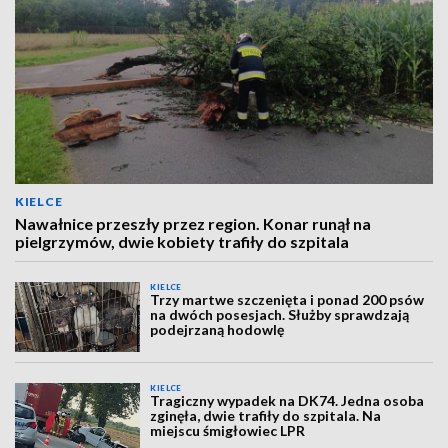
KIELCE
Nawałnice przeszły przez region. Konar runął na
pielgrzymów, dwie kobiety trafiły do szpitala
KIELCE
Trzy martwe szczenięta i ponad 200 psów
na dwóch posesjach. Służby sprawdzają
podejrzaną hodowlę
KIELCE
Tragiczny wypadek na DK74. Jedna osoba
zginęła, dwie trafiły do szpitala. Na
miejscu śmigłowiec LPR