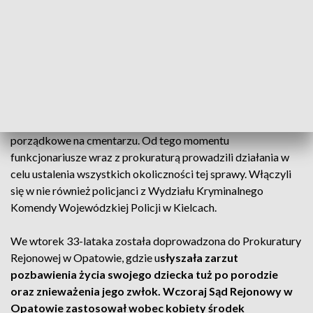
Wydziału Kryminalnego Komendy Wojewódzkiej Policji w
Kielcach oraz nadzorującej postępowanie opatowskiej
prokuratury.
Mieszkanka powiatu będzie odpowiadała teraz za
pozbawienie życia swojego narodzonego dziecka,
którego zwłoki odnalezione zostały 25 października w
Ożarowie.
Ujawniły je osoby, które wykonywały prace
porządkowe na cmentarzu. Od tego momentu
funkcjonariusze wraz z prokuraturą prowadzili działania w
celu ustalenia wszystkich okoliczności tej sprawy. Włączyli
się w nie również policjanci z Wydziału Kryminalnego
Komendy Wojewódzkiej Policji w Kielcach.
We wtorek 33-lataka została doprowadzona do Prokuratury
Rejonowej w Opatowie, gdzie u
słyszała zarzut
pozbawienia życia swojego dziecka tuż po porodzie
oraz znieważenia jego zwłok. Wczoraj Sąd Rejonowy w
Opatowie zastosował wobec kobiety środek