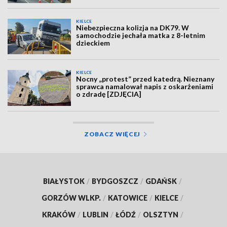
KIELCE
Niebezpieczna kolizja na DK79. W
samochodzie jechała matka z 8-letnim
dzieckiem
KIELCE
Nocny „protest” przed katedrą. Nieznany
sprawca namalował napis z oskarżeniami
o zdradę [ZDJĘCIA]
ZOBACZ WIĘCEJ
BIAŁYSTOK
/
BYDGOSZCZ
/
GDAŃSK
/
GORZÓW WLKP.
/
KATOWICE
/
KIELCE
/
KRAKÓW
/
LUBLIN
/
ŁÓDŹ
/
OLSZTYN
/