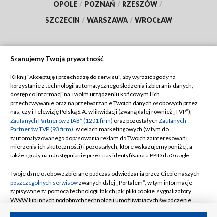
OPOLE
/
POZNAŃ
/
RZESZÓW
/
SZCZECIN
/
WARSZAWA
/
WROCŁAW
Szanujemy Twoją prywatność
Dołącz do nas:
Kliknij "Akceptuję i przechodzę do serwisu", aby wyrazić zgody na
korzystanie z technologii automatycznego śledzenia i zbierania danych,
TVP
dostęp do informacji na Twoim urządzeniu końcowym i ich
Abonament TVP
przechowywanie oraz na przetwarzanie Twoich danych osobowych przez
Regulamin TVP
nas, czyli Telewizję Polską S.A. w likwidacji (zwaną dalej również „TVP”),
Emisja w TVP
Polityka prywatności
Zaufanych Partnerów z IAB* (1201 firm)
oraz pozostałych
Zaufanych
Partnerów TVP (93 firm)
, w celach marketingowych (w tym do
Centrum informacji TVP
Moje zgody
zautomatyzowanego dopasowania reklam do Twoich zainteresowań i
mierzenia ich skuteczności) i pozostałych, które wskazujemy poniżej, a
Naziemna Telewizja Cyfrowa
Pomoc
także zgody na udostępnianie przez nas identyfikatora PPID do Google.
Sklep TVP
Biuro reklamy
Twoje dane osobowe zbierane podczas odwiedzania przez Ciebie naszych
Rada Programowa
Kontakt
poszczególnych serwisów
zwanych dalej „Portalem”, w tym informacje
zapisywane za pomocą technologii takich jak: pliki cookie, sygnalizatory
System NOS
WWW lub innych podobnych technologii umożliwiających świadczenie
dopasowanych i bezpiecznych usług, personalizację treści oraz reklam,
Informacje o nadawcy
Kanały