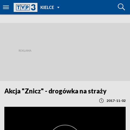
POWRÓT DO
KIELCE
TVP REGIONY
Akcja "Znicz" - drogówka na straży
2017-11-02