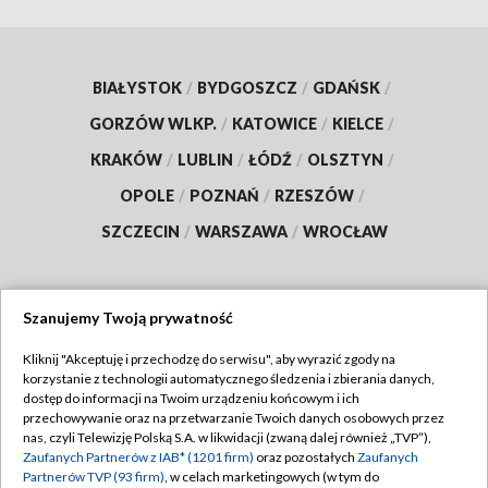
BIAŁYSTOK
/
BYDGOSZCZ
/
GDAŃSK
/
GORZÓW WLKP.
/
KATOWICE
/
KIELCE
/
KRAKÓW
/
LUBLIN
/
ŁÓDŹ
/
OLSZTYN
/
OPOLE
/
POZNAŃ
/
RZESZÓW
/
SZCZECIN
/
WARSZAWA
/
WROCŁAW
Szanujemy Twoją prywatność
Dołącz do nas:
Kliknij "Akceptuję i przechodzę do serwisu", aby wyrazić zgody na
korzystanie z technologii automatycznego śledzenia i zbierania danych,
TVP
dostęp do informacji na Twoim urządzeniu końcowym i ich
Abonament TVP
przechowywanie oraz na przetwarzanie Twoich danych osobowych przez
Regulamin TVP
nas, czyli Telewizję Polską S.A. w likwidacji (zwaną dalej również „TVP”),
Emisja w TVP
Zaufanych Partnerów z IAB* (1201 firm)
Polityka prywatności
oraz pozostałych
Zaufanych
Partnerów TVP (93 firm)
, w celach marketingowych (w tym do