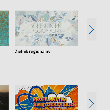
Zielnik regionalny
EkoLogiczni