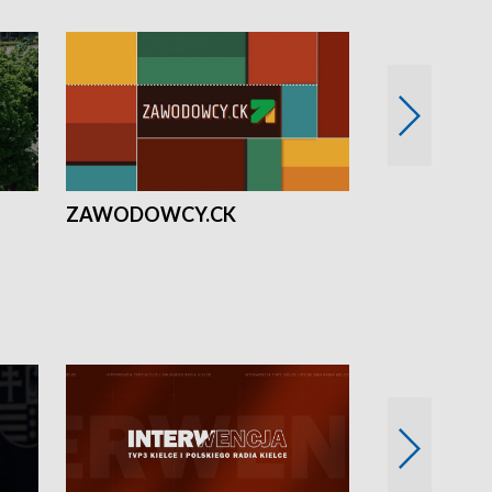
ZAWODOWCY.CK
Solidarni z U