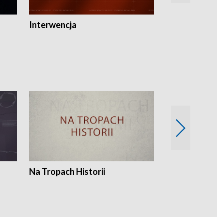
Interwencja
Fakty i Opin
Na Tropach Historii
Szept ziemi