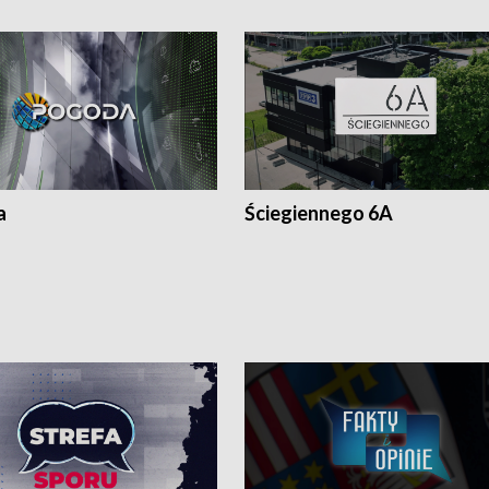
a
Ściegiennego 6A