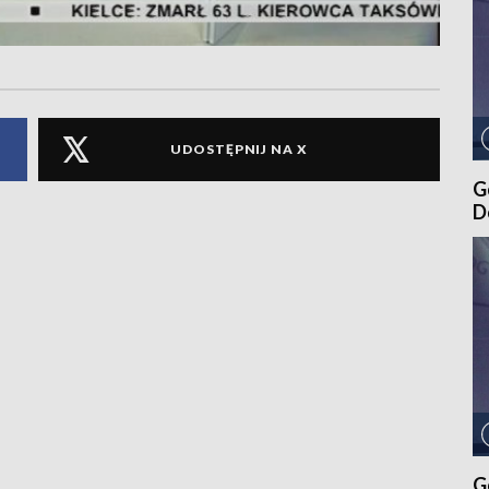
UDOSTĘPNIJ NA X
G
D
G