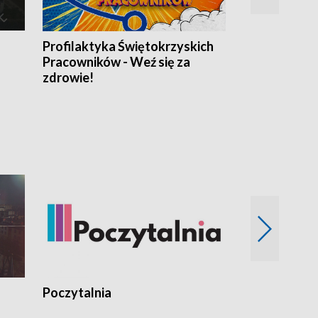
Profilaktyka Świętokrzyskich
Misja: Pacjen
Pracowników - Weź się za
zdrowie!
Poczytalnia
Koncerty TV