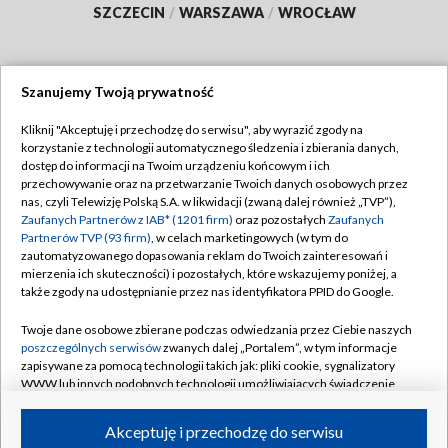
SZCZECIN
/
WARSZAWA
/
WROCŁAW
Szanujemy Twoją prywatność
Dołącz do nas:
Kliknij "Akceptuję i przechodzę do serwisu", aby wyrazić zgody na
korzystanie z technologii automatycznego śledzenia i zbierania danych,
TVP
dostęp do informacji na Twoim urządzeniu końcowym i ich
Abonament TVP
przechowywanie oraz na przetwarzanie Twoich danych osobowych przez
Regulamin TVP
nas, czyli Telewizję Polską S.A. w likwidacji (zwaną dalej również „TVP”),
Emisja w TVP
Zaufanych Partnerów z IAB* (1201 firm)
Polityka prywatności
oraz pozostałych
Zaufanych
Partnerów TVP (93 firm)
, w celach marketingowych (w tym do
Centrum informacji TVP
Moje zgody
zautomatyzowanego dopasowania reklam do Twoich zainteresowań i
mierzenia ich skuteczności) i pozostałych, które wskazujemy poniżej, a
Naziemna Telewizja Cyfrowa
Pomoc
także zgody na udostępnianie przez nas identyfikatora PPID do Google.
Sklep TVP
Biuro reklamy
Twoje dane osobowe zbierane podczas odwiedzania przez Ciebie naszych
Rada Programowa
poszczególnych serwisów
zwanych dalej „Portalem”, w tym informacje
Kontakt
zapisywane za pomocą technologii takich jak: pliki cookie, sygnalizatory
System NOS
WWW lub innych podobnych technologii umożliwiających świadczenie
dopasowanych i bezpiecznych usług, personalizację treści oraz reklam,
Informacje o nadawcy
Kanały
udostępnianie funkcji mediów społecznościowych oraz analizowanie
Akceptuję i przechodzę do serwisu
ruchu w Internecie.
Program dla prasy