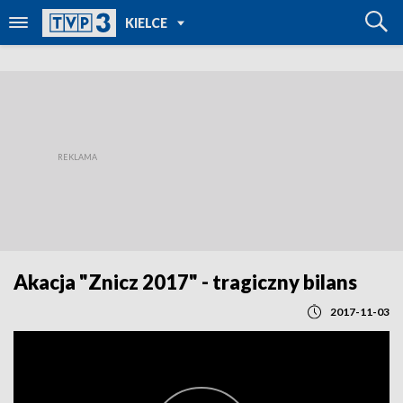
POWRÓT DO
KIELCE
TVP REGIONY
Akacja "Znicz 2017" - tragiczny bilans
2017-11-03