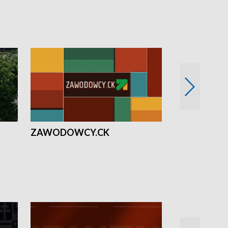
ZAWODOWCY.CK
Solidarni z U