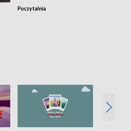
Poczytalnia
Koncerty TV