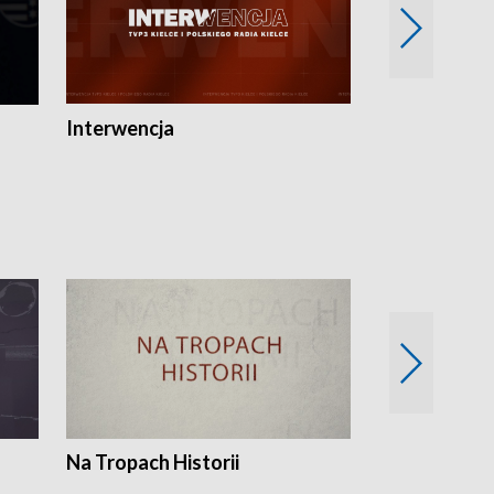
Interwencja
Fakty i Opin
Na Tropach Historii
Szept ziemi