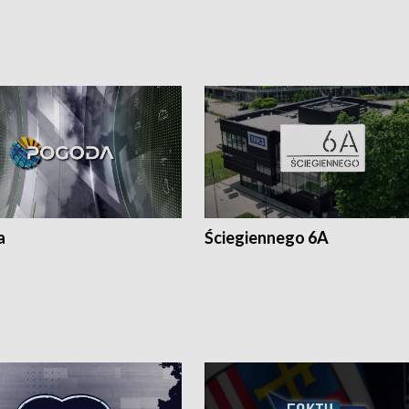
a
Ściegiennego 6A