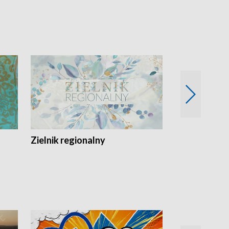
Zielnik regionalny
EkoLogiczni