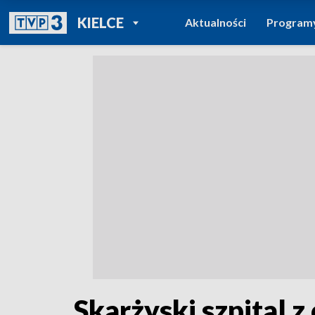
POWRÓT DO
KIELCE
Aktualności
Program
TVP REGIONY
Skarżyski szpital z