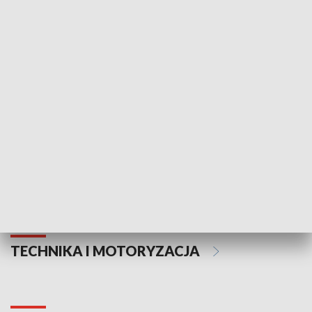
KULTURA I SZTUKA
Informator kulturalny
Drzwi do kult
TECHNIKA I MOTORYZACJA