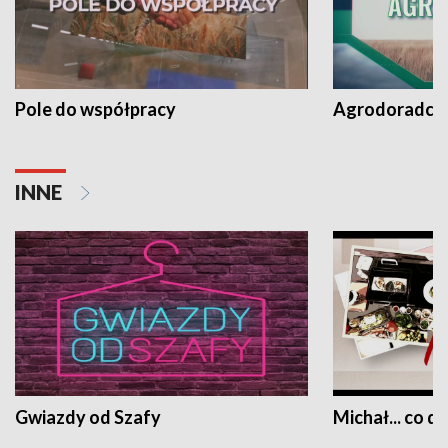
Pole do współpracy
Agrodoradcy 
INNE
Gwiazdy od Szafy
Michał... co dz