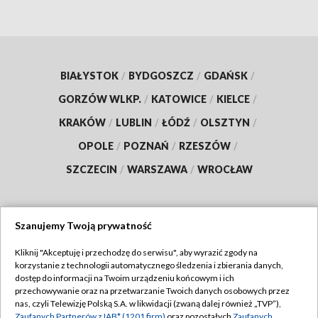
BIAŁYSTOK
/
BYDGOSZCZ
/
GDAŃSK
/
GORZÓW WLKP.
/
KATOWICE
/
KIELCE
/
KRAKÓW
/
LUBLIN
/
ŁÓDŹ
/
OLSZTYN
/
OPOLE
/
POZNAŃ
/
RZESZÓW
/
SZCZECIN
/
WARSZAWA
/
WROCŁAW
Szanujemy Twoją prywatność
Dołącz do nas:
Kliknij "Akceptuję i przechodzę do serwisu", aby wyrazić zgody na
korzystanie z technologii automatycznego śledzenia i zbierania danych,
TVP
dostęp do informacji na Twoim urządzeniu końcowym i ich
Abonament TVP
przechowywanie oraz na przetwarzanie Twoich danych osobowych przez
Regulamin TVP
nas, czyli Telewizję Polską S.A. w likwidacji (zwaną dalej również „TVP”),
Emisja w TVP
Zaufanych Partnerów z IAB* (1201 firm)
oraz pozostałych
Zaufanych
Polityka prywatności