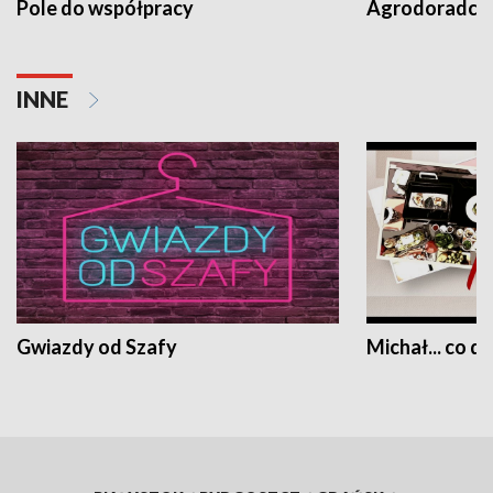
Pole do współpracy
Agrodoradcy 
INNE
Gwiazdy od Szafy
Michał... co dz