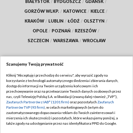
BIAŁYSTOK
/
BYDGOSZCZ
/
GDAŃSK
/
GORZÓW WLKP.
/
KATOWICE
/
KIELCE
/
KRAKÓW
/
LUBLIN
/
ŁÓDŹ
/
OLSZTYN
/
OPOLE
/
POZNAŃ
/
RZESZÓW
/
SZCZECIN
/
WARSZAWA
/
WROCŁAW
Szanujemy Twoją prywatność
Dołącz do nas:
Kliknij "Akceptuję i przechodzę do serwisu", aby wyrazić zgody na
korzystanie z technologii automatycznego śledzenia i zbierania danych,
TVP
dostęp do informacji na Twoim urządzeniu końcowym i ich
Abonament TVP
przechowywanie oraz na przetwarzanie Twoich danych osobowych przez
Regulamin TVP
nas, czyli Telewizję Polską S.A. w likwidacji (zwaną dalej również „TVP”),
Emisja w TVP
Zaufanych Partnerów z IAB* (1201 firm)
oraz pozostałych
Zaufanych
Polityka prywatności
Partnerów TVP (93 firm)
, w celach marketingowych (w tym do
Centrum informacji TVP
Moje zgody
zautomatyzowanego dopasowania reklam do Twoich zainteresowań i
mierzenia ich skuteczności) i pozostałych, które wskazujemy poniżej, a
Naziemna Telewizja Cyfrowa
Pomoc
także zgody na udostępnianie przez nas identyfikatora PPID do Google.
Sklep TVP
Biuro reklamy