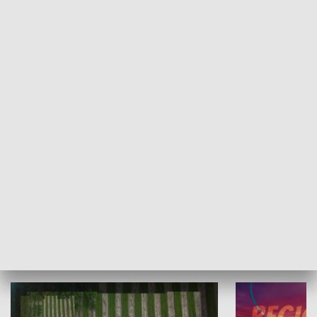
Informator kulturalny
Drzwi do kult
TECHNIKA I MOTORYZACJA
WYPOCZYNEK I REKREACJA