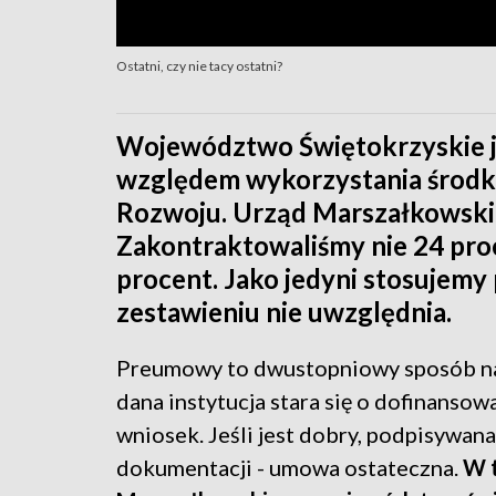
Ostatni, czy nie tacy ostatni?
Województwo Świętokrzyskie je
względem wykorzystania środkó
Rozwoju. Urząd Marszałkowski o
Zakontraktowaliśmy nie 24 pro
procent. Jako jedyni stosujemy
zestawieniu nie uwzględnia.
Preumowy to dwustopniowy sposób nab
dana instytucja stara się o dofinansow
wniosek. Jeśli jest dobry, podpisywan
dokumentacji - umowa ostateczna.
W t