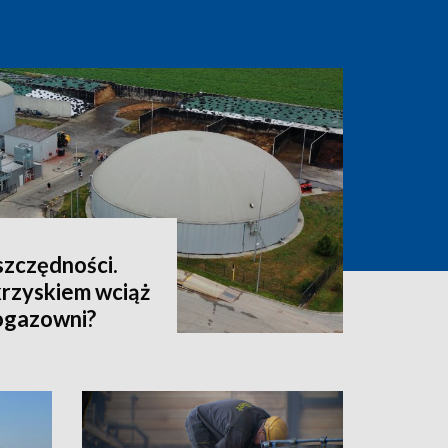
oszczędności.
rzyskiem wciąż
iogazowni?