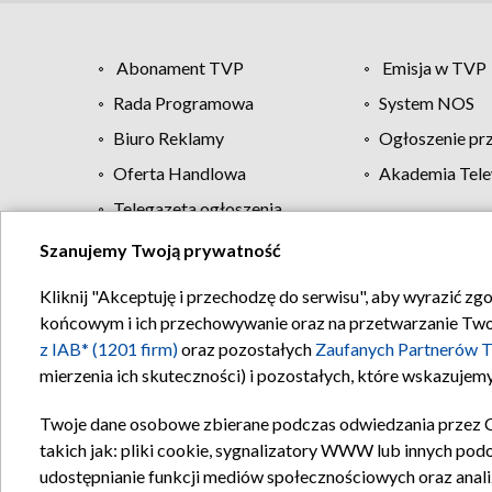
Abonament TVP
Emisja w TVP
Rada Programowa
System NOS
Biuro Reklamy
Ogłoszenie pr
Oferta Handlowa
Akademia Tele
Telegazeta ogłoszenia
Szanujemy Twoją prywatność
Regulamin TVP
Kliknij "Akceptuję i przechodzę do serwisu", aby wyrazić zg
końcowym i ich przechowywanie oraz na przetwarzanie Twoich
z IAB* (1201 firm)
oraz pozostałych
Zaufanych Partnerów T
mierzenia ich skuteczności) i pozostałych, które wskazujemy
Twoje dane osobowe zbierane podczas odwiedzania przez 
takich jak: pliki cookie, sygnalizatory WWW lub innych pod
udostępnianie funkcji mediów społecznościowych oraz anali