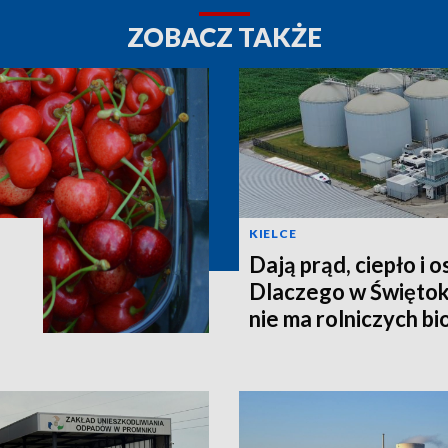
ZOBACZ TAKŻE
KIELCE
Dają prąd, ciepło i 
Dlaczego w Świętok
nie ma rolniczych b