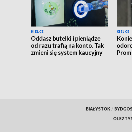
KIELCE
KIELCE
Oddasz butelki i pieniądze
Konie
od razu trafią na konto. Tak
odor
zmieni się system kaucyjny
Promn
moder
BIAŁYSTOK
/
BYDGO
OLSZTY