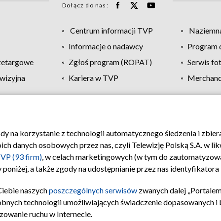
Dołącz do nas:
Centrum informacji TVP
Naziemna
Informacje o nadawcy
Program d
zetargowe
Zgłoś program (ROPAT)
Serwis fo
wizyjna
Kariera w TVP
Merchandi
Polityka prywatności
Moje zgody
Pomoc
Biuro re
ody na korzystanie z technologii automatycznego śledzenia i zbie
 danych osobowych przez nas, czyli Telewizję Polską S.A. w likw
VP (93 firm)
, w celach marketingowych (w tym do zautomatyzow
 poniżej, a także zgody na udostępnianie przez nas identyfikator
Ciebie naszych
poszczególnych serwisów
zwanych dalej „Portalem
obnych technologii umożliwiających świadczenie dopasowanych i be
zowanie ruchu w Internecie.