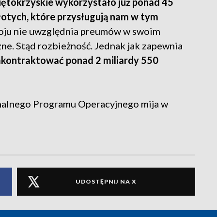
tokrzyskie wykorzystało już ponad 45
łotych, które przysługują nam w tym
ju nie uwzględnia preumów w swoim
ne. Stąd rozbieżność. Jednak jak zapewnia
zakontraktować ponad 2 miliardy 550
onalnego Programu Operacyjnego mija w
UDOSTĘPNIJ NA X