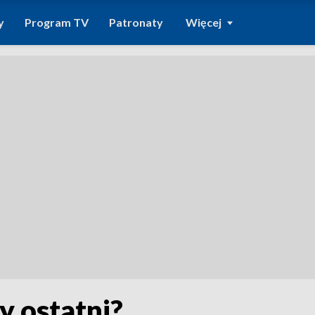
y
Program TV
Patronaty
Więcej
cy ostatni?