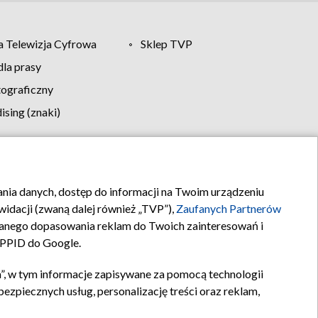
 Telewizja Cyfrowa
Sklep TVP
la prasy
tograficzny
sing (znaki)
klamy
Kontakt
rania danych, dostęp do informacji na Twoim urządzeniu
idacji (zwaną dalej również „TVP”),
Zaufanych Partnerów
anego dopasowania reklam do Twoich zainteresowań i
a PPID do Google.
”, w tym informacje zapisywane za pomocą technologii
zpiecznych usług, personalizację treści oraz reklam,