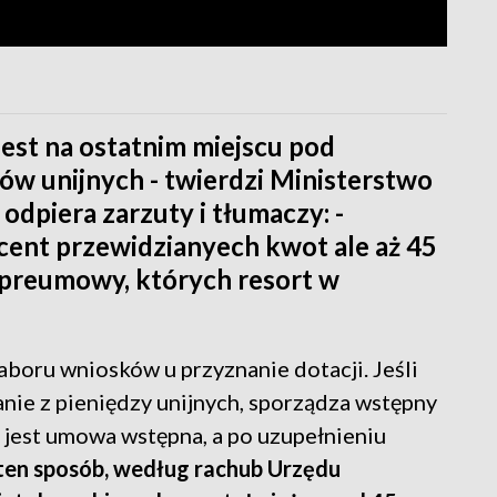
st na ostatnim miejscu pod
w unijnych - twierdzi Ministerstwo
dpiera zarzuty i tłumaczy: -
cent przewidzianyech kwot ale aż 45
 preumowy, których resort w
oru wniosków u przyznanie dotacji. Jeśli
anie z pieniędzy unijnych, sporządza wstępny
a jest umowa wstępna, a po uzupełnieniu
en sposób, według rachub Urzędu