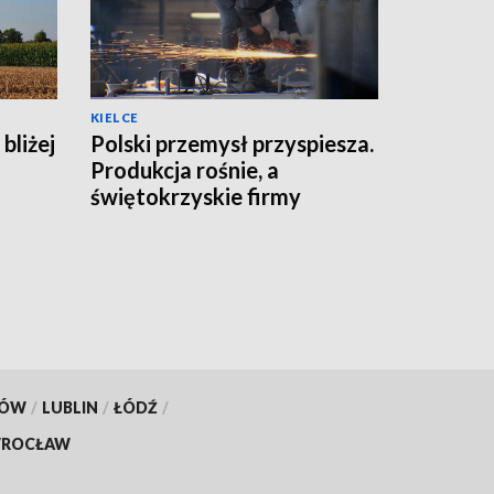
KIELCE
bliżej
Polski przemysł przyspiesza.
Produkcja rośnie, a
świętokrzyskie firmy
zwiększają moce
KÓW
/
LUBLIN
/
ŁÓDŹ
/
ROCŁAW