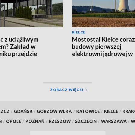
KIELCE
c z uciążliwym
Mostostal Kielce coraz 
em? Zakład w
budowy pierwszej
iku przejdzie
elektrowni jądrowej w
nizację za 19 mln zł
Polsce
ZOBACZ WIĘCEJ
SZCZ
/
GDAŃSK
/
GORZÓW WLKP.
/
KATOWICE
/
KIELCE
/
KRA
N
/
OPOLE
/
POZNAŃ
/
RZESZÓW
/
SZCZECIN
/
WARSZAWA
/
W