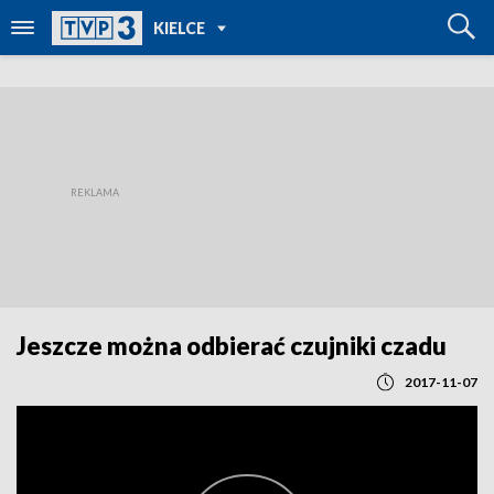
POWRÓT DO
KIELCE
TVP REGIONY
Jeszcze można odbierać czujniki czadu
2017-11-07