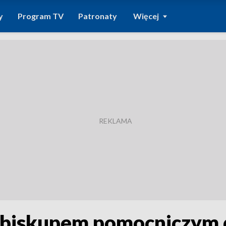
y
Program TV
Patronaty
Więcej
 biskupem pomocniczym di