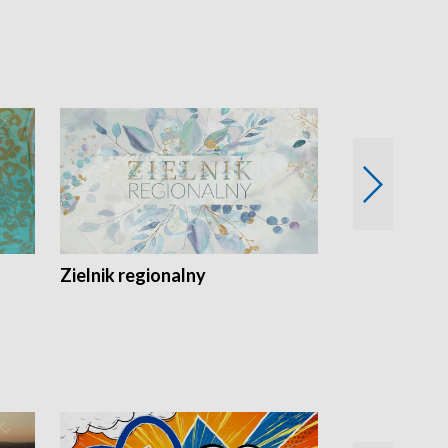
Zielnik regionalny
EkoLogiczni