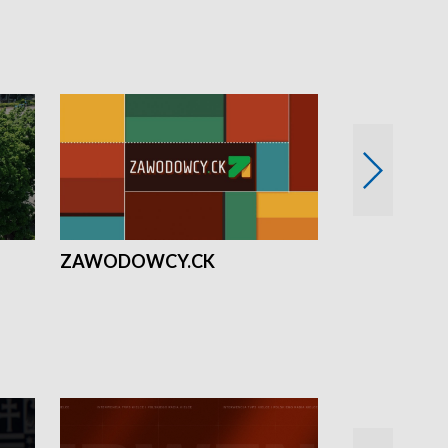
ZAWODOWCY.CK
Solidarni z U