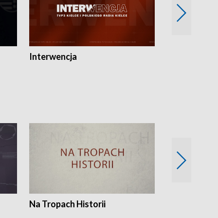
Interwencja
Fakty i Opin
Na Tropach Historii
Szept ziemi