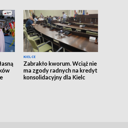
KIELCE
łasną
Zabrakło kworum. Wciąż nie
ików
ma zgody radnych na kredyt
ze
konsolidacyjny dla Kielc