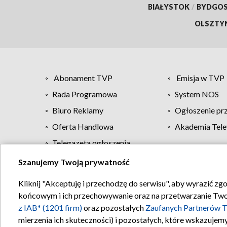
BIAŁYSTOK
/
BYDGO
OLSZTY
Abonament TVP
Emisja w TVP
Rada Programowa
System NOS
Biuro Reklamy
Ogłoszenie pr
Oferta Handlowa
Akademia Tele
Telegazeta ogłoszenia
Szanujemy Twoją prywatność
Regulamin TVP
Kliknij "Akceptuję i przechodzę do serwisu", aby wyrazić zg
końcowym i ich przechowywanie oraz na przetwarzanie Twoich
z IAB* (1201 firm)
oraz pozostałych
Zaufanych Partnerów T
mierzenia ich skuteczności) i pozostałych, które wskazujemy