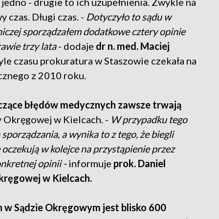
 jedno - drugie to ich uzupełnienia. Zwykle na
 czas. Długi czas. -
Dotyczyło to sądu w
adniczej sporządzałem dodatkowe cztery opinie
awie trzy lata
- dodaje
dr n. med. Maciej
 tyle czasu prokuratura w Staszowie czekała na
cznego z 2010 roku.
czące błędów medycznych zawsze trwają
y Okręgowej w Kielcach. -
W przypadku tego
 sporządzania, a wynika to z tego, że biegli
 oczekują w kolejce na przystąpienie przez
nkretnej opinii -
informuje
prok. Daniel
kręgowej w Kielcach.
 w Sądzie Okręgowym jest blisko 600