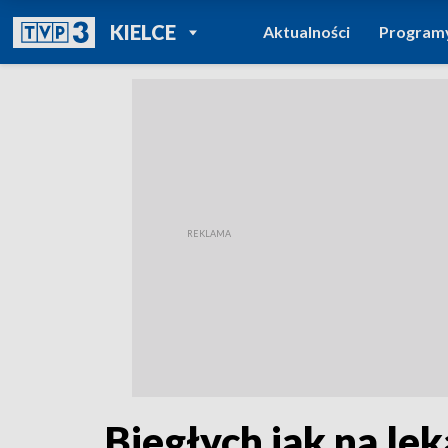
POWRÓT DO
KIELCE
Aktualności
Program
TVP REGIONY
Biegłych jak na le