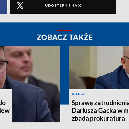
UDOSTĘPNIJ NA X
ZOBACZ TAKŻE
KIELCE
 do
Sprawę zatrudnieni
iew
Dariusza Gacka w mi
zbada prokuratura