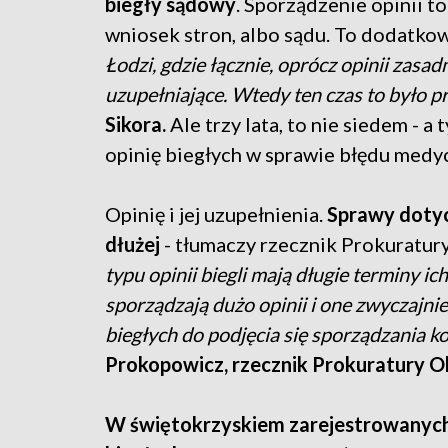
biegły sądowy
. Sporządzenie opinii to
wniosek stron, albo sądu. To dodatkowy
Łodzi, gdzie łącznie, oprócz opinii zas
uzupełniające. Wtedy ten czas to było pr
Sikora.
Ale trzy lata, to nie siedem - a
opinię biegłych w sprawie błędu medy
Opinię i jej uzupełnienia.
Sprawy doty
dłużej
- tłumaczy rzecznik Prokuratur
typu opinii biegli mają długie terminy ich
sporządzają dużo opinii i one zwyczajnie
biegłych do podjęcia się sporządzania ko
Prokopowicz, rzecznik Prokuratury O
W świętokrzyskiem zarejestrowanych