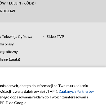
KÓW
/
LUBLIN
/
ŁÓDŹ
/
ROCŁAW
 Telewizja Cyfrowa
Sklep TVP
la prasy
tograficzny
sing (znaki)
klamy
Kontakt
rania danych, dostęp do informacji na Twoim urządzeniu
idacji (zwaną dalej również „TVP”),
Zaufanych Partnerów
anego dopasowania reklam do Twoich zainteresowań i
a PPID do Google.