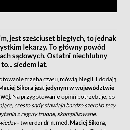
 jest sześciuset biegłych, to jednak
zystkim lekarzy. To główny powód
sach sądowych. Ostatni niechlubny
o... siedem lat.
towanie trzeba czasu, mówią biegli. I dodają
Maciej Sikora jest jedynym w województwie
owej
. Na przygotowanie opinii potrzebuje, co
jące, często sądy stawiają bardzo szeroko tezy,
pytania z reguły trudne, skomplikowane,
 wiedzy
- twierdzi
dr n. med. Maciej Sikora,