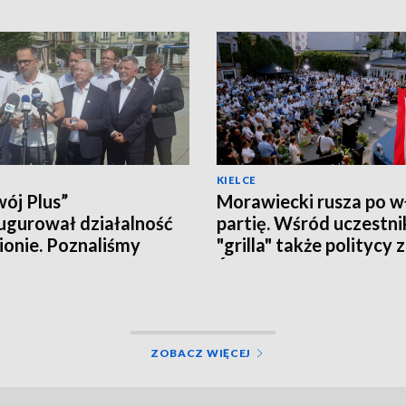
KIELCE
ój Plus”
Morawiecki rusza po w
ugurował działalność
partię. Wśród uczestn
ionie. Poznaliśmy
"grilla" także politycy 
czne plany i... działaczy
Świętokrzyskiego
ZOBACZ WIĘCEJ