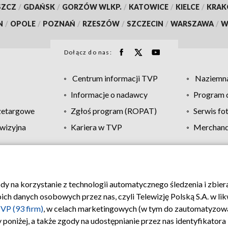
SZCZ
/
GDAŃSK
/
GORZÓW WLKP.
/
KATOWICE
/
KIELCE
/
KRA
N
/
OPOLE
/
POZNAŃ
/
RZESZÓW
/
SZCZECIN
/
WARSZAWA
/
W
Dołącz do nas:
Centrum informacji TVP
Naziemna
Informacje o nadawcy
Program d
zetargowe
Zgłoś program (ROPAT)
Serwis fo
wizyjna
Kariera w TVP
Merchandi
Polityka prywatności
Moje zgody
Pomoc
Biuro re
ody na korzystanie z technologii automatycznego śledzenia i zbie
 danych osobowych przez nas, czyli Telewizję Polską S.A. w likw
VP (93 firm)
, w celach marketingowych (w tym do zautomatyzow
 poniżej, a także zgody na udostępnianie przez nas identyfikator