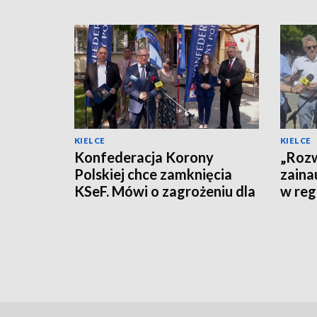
KIELCE
KIELCE
Konfederacja Korony
„Rozw
Polskiej chce zamknięcia
zaina
KSeF. Mówi o zagrożeniu dla
w reg
firm
polity