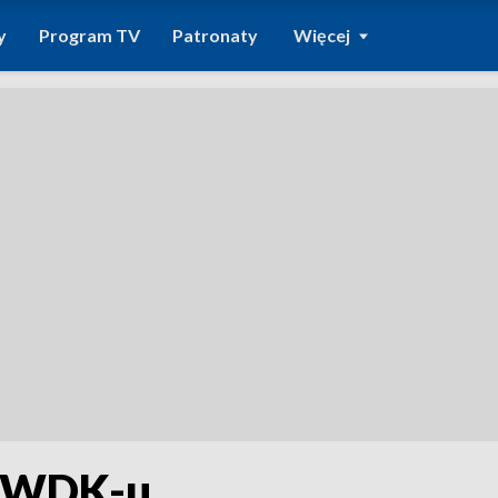
y
Program TV
Patronaty
Więcej
m WDK-u