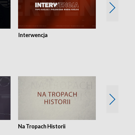
Interwencja
Fakty i Opin
Na Tropach Historii
Szept ziemi