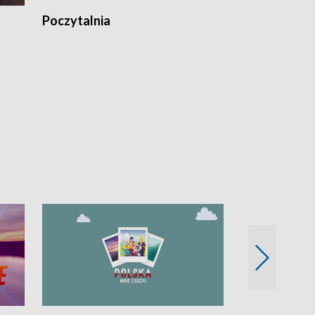
Poczytalnia
Koncerty TV