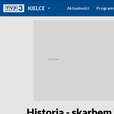
POWRÓT DO
KIELCE
Aktualności
Program
TVP REGIONY
Historia - skarbe