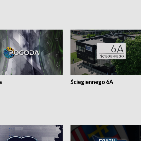
a
Ściegiennego 6A