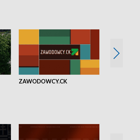
ZAWODOWCY.CK
Solidarni z U