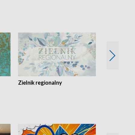
Zielnik regionalny
EkoLogiczni