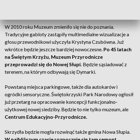
czasach, gdy człowiek dopiero zaczynał je zamieszkiwać i
jak wyglądają teraz.
W 2010 roku Muzeum zmieniło się nie do poznania.
Tradycyjne gabloty zastąpiły multimedialne wizualizacje a
głosu przewodnikowi użyczyła Krystyna Czubówna. Już
wkrótce będzie jeszcze bardziej nowoczesne.
Po 45 latach
na Świętym Krzyżu, Muzeum Przyrodnicze
przeprowadzi się do Nowej Słupi.
Będzie sąsiadować z
terenem, na którym odbywają się Dymarki.
Powstaną miejsca parkingowe, także dla autokarów i
ogródki sensoryczne. Świętokrzyski Park Narodowy ogłosił
już przetarg na opracowanie koncepcji funkcjonalno-
użytkowej nowej siedziby. Będzie to nie tylko muzeum, ale
Centrum Edukacyjno-Przyrodnicze.
Skrzydła będzie mogła rozwinąć także gmina Nowa Słupia.
W najbliższym czasie rozpocznie się tam remont