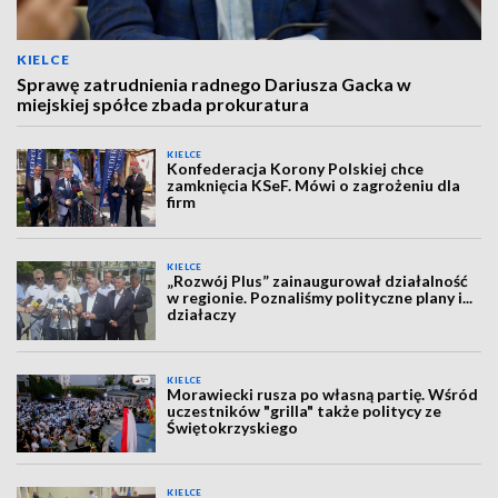
KIELCE
Sprawę zatrudnienia radnego Dariusza Gacka w
miejskiej spółce zbada prokuratura
KIELCE
Konfederacja Korony Polskiej chce
zamknięcia KSeF. Mówi o zagrożeniu dla
firm
KIELCE
„Rozwój Plus” zainaugurował działalność
w regionie. Poznaliśmy polityczne plany i...
działaczy
KIELCE
Morawiecki rusza po własną partię. Wśród
uczestników "grilla" także politycy ze
Świętokrzyskiego
KIELCE