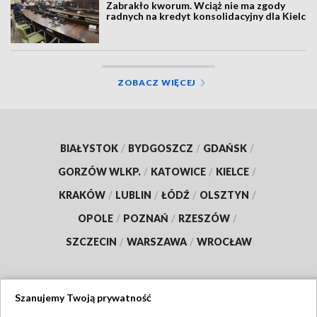
Zabrakło kworum. Wciąż nie ma zgody
radnych na kredyt konsolidacyjny dla Kielc
ZOBACZ WIĘCEJ
BIAŁYSTOK
/
BYDGOSZCZ
/
GDAŃSK
/
GORZÓW WLKP.
/
KATOWICE
/
KIELCE
/
KRAKÓW
/
LUBLIN
/
ŁÓDŹ
/
OLSZTYN
/
OPOLE
/
POZNAŃ
/
RZESZÓW
/
SZCZECIN
/
WARSZAWA
/
WROCŁAW
Szanujemy Twoją prywatność
Dołącz do nas: