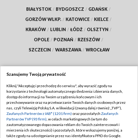
BIAŁYSTOK
/
BYDGOSZCZ
/
GDAŃSK
/
GORZÓW WLKP.
/
KATOWICE
/
KIELCE
/
KRAKÓW
/
LUBLIN
/
ŁÓDŹ
/
OLSZTYN
/
OPOLE
/
POZNAŃ
/
RZESZÓW
/
SZCZECIN
/
WARSZAWA
/
WROCŁAW
Szanujemy Twoją prywatność
Dołącz do nas:
Kliknij "Akceptuję i przechodzę do serwisu", aby wyrazić zgody na
korzystanie z technologii automatycznego śledzenia i zbierania danych,
TVP
dostęp do informacji na Twoim urządzeniu końcowym i ich
Abonament TVP
przechowywanie oraz na przetwarzanie Twoich danych osobowych przez
Regulamin TVP
nas, czyli Telewizję Polską S.A. w likwidacji (zwaną dalej również „TVP”),
Emisja w TVP
Zaufanych Partnerów z IAB* (1201 firm)
oraz pozostałych
Zaufanych
Polityka prywatności
Partnerów TVP (93 firm)
, w celach marketingowych (w tym do
Centrum informacji TVP
Moje zgody
zautomatyzowanego dopasowania reklam do Twoich zainteresowań i
mierzenia ich skuteczności) i pozostałych, które wskazujemy poniżej, a
Naziemna Telewizja Cyfrowa
Pomoc
także zgody na udostępnianie przez nas identyfikatora PPID do Google.