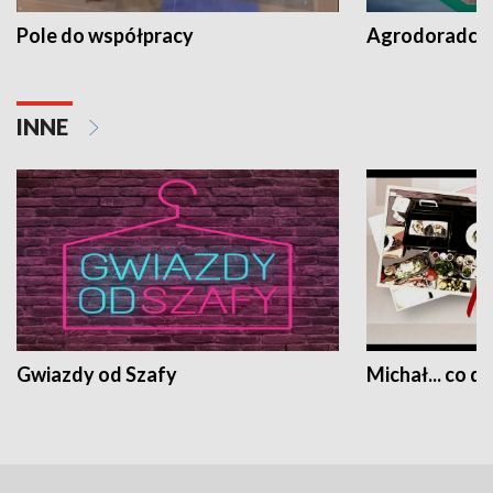
Pole do współpracy
Agrodoradcy 
INNE
Gwiazdy od Szafy
Michał... co dz