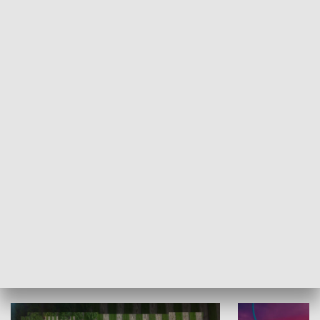
Informator kulturalny
Drzwi do kult
TECHNIKA I MOTORYZACJA
WYPOCZYNEK I REKREACJA