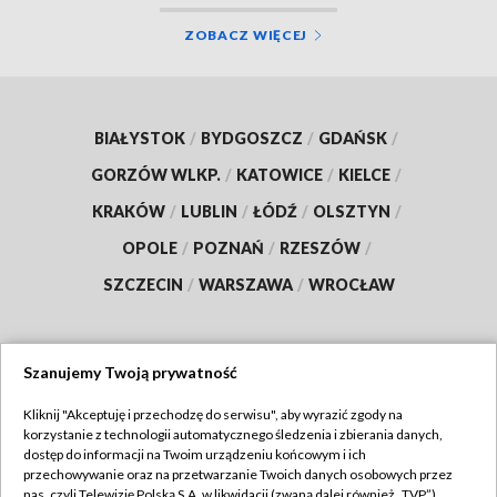
ZOBACZ WIĘCEJ
BIAŁYSTOK
/
BYDGOSZCZ
/
GDAŃSK
/
GORZÓW WLKP.
/
KATOWICE
/
KIELCE
/
KRAKÓW
/
LUBLIN
/
ŁÓDŹ
/
OLSZTYN
/
OPOLE
/
POZNAŃ
/
RZESZÓW
/
SZCZECIN
/
WARSZAWA
/
WROCŁAW
Szanujemy Twoją prywatność
Dołącz do nas:
Kliknij "Akceptuję i przechodzę do serwisu", aby wyrazić zgody na
korzystanie z technologii automatycznego śledzenia i zbierania danych,
TVP
dostęp do informacji na Twoim urządzeniu końcowym i ich
Abonament TVP
przechowywanie oraz na przetwarzanie Twoich danych osobowych przez
Regulamin TVP
nas, czyli Telewizję Polską S.A. w likwidacji (zwaną dalej również „TVP”),