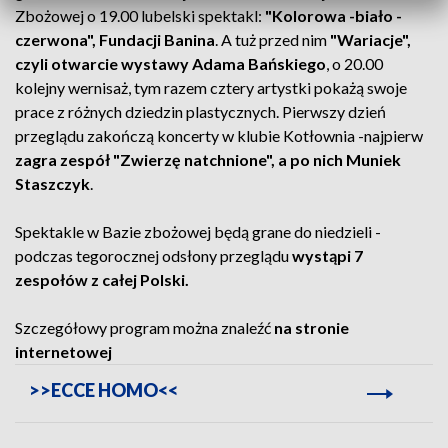
Zbożowej o 19.00 lubelski spektakl:
"Kolorowa -biało -
czerwona", Fundacji Banina
. A tuż przed nim
"Wariacje",
czyli otwarcie wystawy Adama Bańskiego
, o 20.00
kolejny wernisaż, tym razem cztery artystki pokażą swoje
prace z różnych dziedzin plastycznych. Pierwszy dzień
przeglądu zakończą koncerty w klubie Kotłownia -najpierw
zagra zespół "Zwierzę natchnione", a po nich Muniek
Staszczyk
.
Spektakle w Bazie zbożowej będą grane do niedzieli -
podczas tegorocznej odsłony przeglądu
wystąpi 7
zespołów z całej Polski.
Szczegółowy program można znaleźć
na stronie
internetowej
>>ECCE HOMO<<