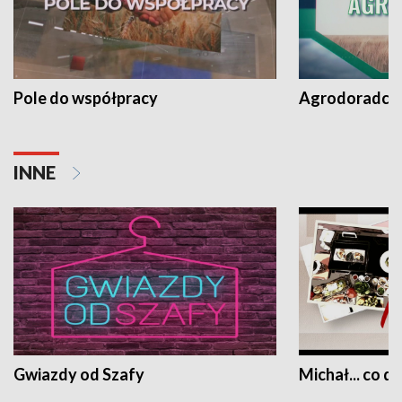
Pole do współpracy
Agrodoradcy 
INNE
Gwiazdy od Szafy
Michał... co dz