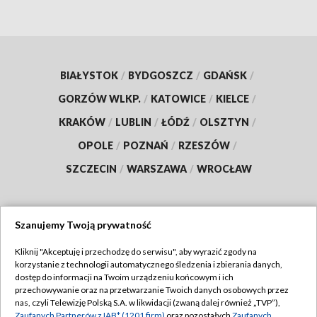
BIAŁYSTOK
/
BYDGOSZCZ
/
GDAŃSK
/
GORZÓW WLKP.
/
KATOWICE
/
KIELCE
/
KRAKÓW
/
LUBLIN
/
ŁÓDŹ
/
OLSZTYN
/
OPOLE
/
POZNAŃ
/
RZESZÓW
/
SZCZECIN
/
WARSZAWA
/
WROCŁAW
Szanujemy Twoją prywatność
Dołącz do nas:
Kliknij "Akceptuję i przechodzę do serwisu", aby wyrazić zgody na
korzystanie z technologii automatycznego śledzenia i zbierania danych,
TVP
dostęp do informacji na Twoim urządzeniu końcowym i ich
Abonament TVP
przechowywanie oraz na przetwarzanie Twoich danych osobowych przez
Regulamin TVP
nas, czyli Telewizję Polską S.A. w likwidacji (zwaną dalej również „TVP”),
Emisja w TVP
Zaufanych Partnerów z IAB* (1201 firm)
oraz pozostałych
Zaufanych
Polityka prywatności