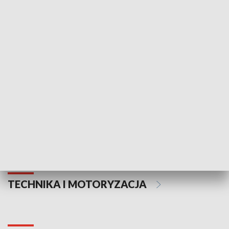
KULTURA I SZTUKA
Informator kulturalny
Drzwi do kult
TECHNIKA I MOTORYZACJA