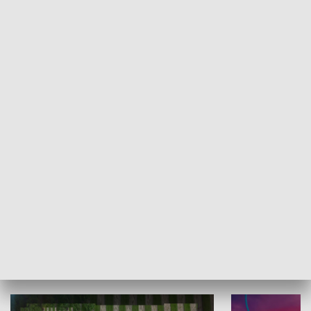
Informator kulturalny
Drzwi do kult
TECHNIKA I MOTORYZACJA
WYPOCZYNEK I REKREACJA