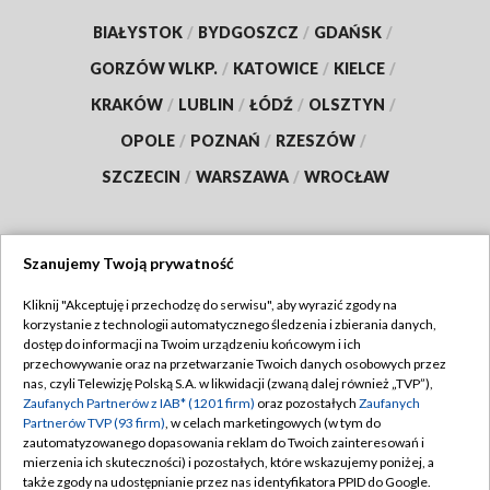
BIAŁYSTOK
/
BYDGOSZCZ
/
GDAŃSK
/
GORZÓW WLKP.
/
KATOWICE
/
KIELCE
/
KRAKÓW
/
LUBLIN
/
ŁÓDŹ
/
OLSZTYN
/
OPOLE
/
POZNAŃ
/
RZESZÓW
/
SZCZECIN
/
WARSZAWA
/
WROCŁAW
Szanujemy Twoją prywatność
Dołącz do nas:
Kliknij "Akceptuję i przechodzę do serwisu", aby wyrazić zgody na
korzystanie z technologii automatycznego śledzenia i zbierania danych,
TVP
dostęp do informacji na Twoim urządzeniu końcowym i ich
Abonament TVP
przechowywanie oraz na przetwarzanie Twoich danych osobowych przez
Regulamin TVP
nas, czyli Telewizję Polską S.A. w likwidacji (zwaną dalej również „TVP”),
Emisja w TVP
Zaufanych Partnerów z IAB* (1201 firm)
oraz pozostałych
Zaufanych
Polityka prywatności
Partnerów TVP (93 firm)
, w celach marketingowych (w tym do
Centrum informacji TVP
Moje zgody
zautomatyzowanego dopasowania reklam do Twoich zainteresowań i
mierzenia ich skuteczności) i pozostałych, które wskazujemy poniżej, a
Naziemna Telewizja Cyfrowa
Pomoc
także zgody na udostępnianie przez nas identyfikatora PPID do Google.