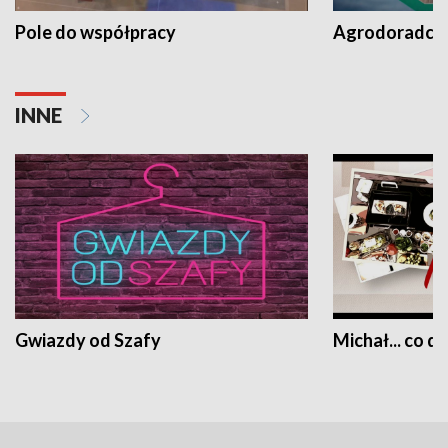
Pole do współpracy
Agrodoradcy 
INNE
Gwiazdy od Szafy
Michał... co dz