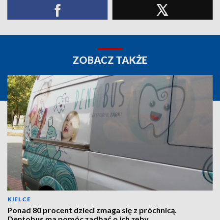
ZOBACZ TAKŻE
KIELCE
Ponad 80 procent dzieci zmaga się z próchnicą.
Dentobus ma pomóc zadbać o ich zęby