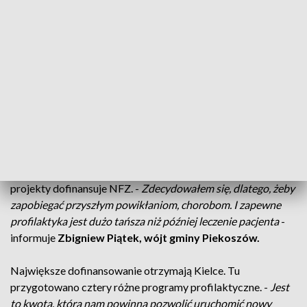
nie daje stuprocentowej ochrony przed zachorowaniem. Ale
nawet, jeśli zachorujemy na grypę, to przebieg jest dużo
łagodniejszy
. -
Nam bardzo zależy na tym, żeby uchronić
pacjenta przed powikłaniami ewentualnymi. Dlatego, że
grypa jest schorzeniem wirusowym, ale ona może
wywoływać bardzo poważne dla życia - zdrowia i życia
powikłania
- mówi l
ek. med. Agnieszka Lelas, Ośrodek
Zdrowia w Piekoszowie
. Ale nie tylko grypa.
Meningokoki
mogą powodować zapalenie opon mózgowych. Dlatego w
gminie Piekoszów, do programu szczepień przeciwko grypie
dodano kolejny - właśnie przeciwko meningokokom. Oba
projekty dofinansuje NFZ. -
Zdecydowałem się, dlatego, żeby
zapobiegać przyszłym powikłaniom, chorobom. I zapewne
profilaktyka jest dużo tańsza niż później leczenie pacjenta
-
informuje
Zbigniew Piątek, wójt gminy Piekoszów.
Największe dofinansowanie otrzymają Kielce. Tu
przygotowano cztery różne programy profilaktyczne. -
Jest
to kwota, która nam powinna pozwolić uruchomić nowy