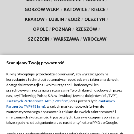
GORZÓW WLKP.
/
KATOWICE
/
KIELCE
/
KRAKÓW
/
LUBLIN
/
ŁÓDŹ
/
OLSZTYN
/
OPOLE
/
POZNAŃ
/
RZESZÓW
/
SZCZECIN
/
WARSZAWA
/
WROCŁAW
Szanujemy Twoją prywatność
Dołącz do nas:
Kliknij "Akceptuję i przechodzę do serwisu", aby wyrazić zgody na
korzystanie z technologii automatycznego śledzenia i zbierania danych,
TVP
dostęp do informacji na Twoim urządzeniu końcowym i ich
Abonament TVP
przechowywanie oraz na przetwarzanie Twoich danych osobowych przez
Regulamin TVP
nas, czyli Telewizję Polską S.A. w likwidacji (zwaną dalej również „TVP”),
Emisja w TVP
Polityka prywatności
Zaufanych Partnerów z IAB* (1201 firm)
oraz pozostałych
Zaufanych
Partnerów TVP (93 firm)
, w celach marketingowych (w tym do
Centrum informacji TVP
Moje zgody
zautomatyzowanego dopasowania reklam do Twoich zainteresowań i
mierzenia ich skuteczności) i pozostałych, które wskazujemy poniżej, a
Naziemna Telewizja Cyfrowa
Pomoc
także zgody na udostępnianie przez nas identyfikatora PPID do Google.
Sklep TVP
Biuro reklamy
Twoje dane osobowe zbierane podczas odwiedzania przez Ciebie naszych