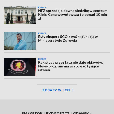
KIELCE
NFZ sprzedaje dawną siedzibę w centrum
Kielc. Cena wywoławcza to ponad 10 mln
zł
KIELCE
Były ekspert ŚCO z ważną funkcją w
Ministerstwie Zdrowia
KIELCE
Rak płuca przez lata nie daje objawów.
Nowy program ma uratować tysiące
istnień
ZOBACZ WIĘCEJ
BIAŁYSTOK
/
BYDGOSZCZ
/
GDAŃSK
/