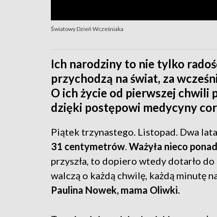
Światowy Dzień Wcześniaka
Ich narodziny to nie tylko rado
przychodzą na świat, za wcześn
O ich życie od pierwszej chwili 
dzięki postępowi medycyny cora
Piątek trzynastego. Listopad. Dwa la
31 centymetrów
.
Ważyła nieco ponad
przyszła, to dopiero wtedy dotarło do m
walczą o każdą chwilę, każdą minutę na
Paulina Nowek, mama Oliwki.