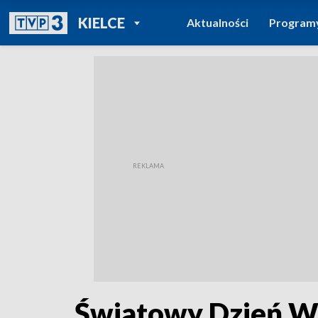
POWRÓT DO
KIELCE
Aktualności
Program
TVP REGIONY
Światowy Dzień W