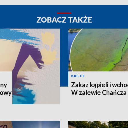
ZOBACZ TAKŻE
KIELCE
iny
Zakaz kąpieli i wch
Nowy
W zalewie Chańcza 