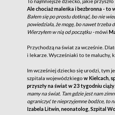
To najmniejsze dziecko, jakie przyszł
Ale chociaż maleńka i bezbronna - to w
Bałem się po prostu dotknąć, bo nie wie
powiedziała, że mogę, bo nawet trzeba dot
Wierzyłem w nią od początku -
mówi
Ma
Przychodzą na świat za wcześnie. Dlat
i lekarze. Wycześniaki to te maluchy, 
Im wcześniej dziecko się urodzi, tym j
szpitala wojewódzkiego
w Kielcach, sp
przyszły na świat w 23 tygodniu ciąży
mamy na świat. Tam gdzie jest nam zimno
ograniczyć te nieprzyjemne bodźce, to ni
Izabela Litwin, neonatolog, Szpital W