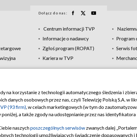
Dołącz do nas:
Centrum informacji TVP
Naziemna
Informacje o nadawcy
Program d
zetargowe
Zgłoś program (ROPAT)
Serwis fo
wizyjna
Kariera w TVP
Merchandi
Polityka prywatności
Moje zgody
Pomoc
Biuro re
ody na korzystanie z technologii automatycznego śledzenia i zbie
 danych osobowych przez nas, czyli Telewizję Polską S.A. w likw
VP (93 firm)
, w celach marketingowych (w tym do zautomatyzow
 poniżej, a także zgody na udostępnianie przez nas identyfikator
Ciebie naszych
poszczególnych serwisów
zwanych dalej „Portalem
obnych technologii umożliwiających świadczenie dopasowanych i be