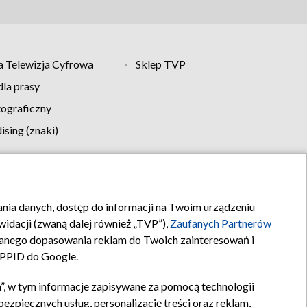
 Telewizja Cyfrowa
Sklep TVP
la prasy
tograficzny
sing (znaki)
klamy
Kontakt
rania danych, dostęp do informacji na Twoim urządzeniu
idacji (zwaną dalej również „TVP”),
Zaufanych Partnerów
anego dopasowania reklam do Twoich zainteresowań i
a PPID do Google.
”, w tym informacje zapisywane za pomocą technologii
zpiecznych usług, personalizację treści oraz reklam,