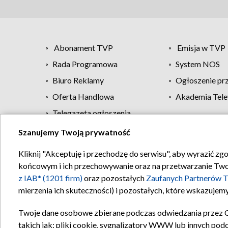
Abonament TVP
Emisja w TVP
Rada Programowa
System NOS
Biuro Reklamy
Ogłoszenie pr
Oferta Handlowa
Akademia Tele
Telegazeta ogłoszenia
Szanujemy Twoją prywatność
Regulamin TVP
Kliknij "Akceptuję i przechodzę do serwisu", aby wyrazić zg
końcowym i ich przechowywanie oraz na przetwarzanie Twoich
z IAB* (1201 firm)
oraz pozostałych
Zaufanych Partnerów T
mierzenia ich skuteczności) i pozostałych, które wskazujemy
Twoje dane osobowe zbierane podczas odwiedzania przez 
takich jak: pliki cookie, sygnalizatory WWW lub innych pod