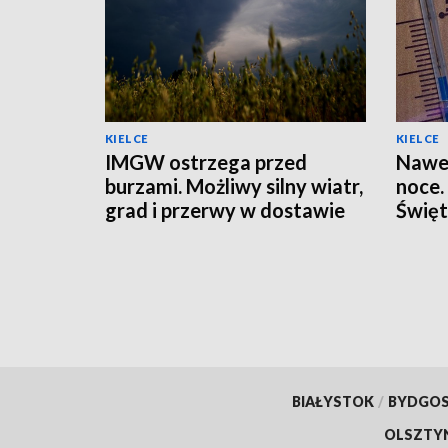
KIELCE
KIELCE
IMGW ostrzega przed
Nawet
burzami. Możliwy silny wiatr,
noce.
grad i przerwy w dostawie
Święt
prądu
BIAŁYSTOK
/
BYDGO
OLSZTY