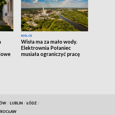
KIELCE
a
Wisła ma za mało wody.
Elektrownia Połaniec
dowe
musiała ograniczyć pracę
bloków
KÓW
/
LUBLIN
/
ŁÓDŹ
/
ROCŁAW