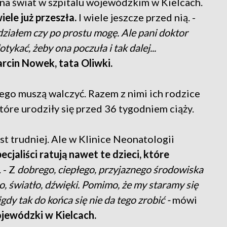
o na świat w szpitalu wojewódzkim w Kielcach.
iele już przeszła.
I wiele jeszcze przed nią. -
działem czy po prostu mogę. Ale pani doktor
ykać, żeby ona poczuła i tak dalej...
rcin Nowek, tata Oliwki.
ego muszą walczyć. Razem z nimi ich rodzice
które urodziły się przed 36 tygodniem ciąży.
est trudniej. Ale w Klinice Neonatologii
ecjaliści ratują nawet te dzieci, które
. - Z
dobrego, ciepłego, przyjaznego środowiska
, światło, dźwięki. Pomimo, że my staramy się
gdy tak do końca się nie da tego zrobić -
mówi
ojewódzki w Kielcach.