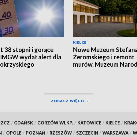
KIELCE
 38 stopni i gorące
Nowe Muzeum Stefan
 IMGW wydał alert dla
Żeromskiego i remont
okrzyskiego
murów. Muzeum Naro
realizuje dwie duże
inwestycje
ZOBACZ WIĘCEJ
SZCZ
/
GDAŃSK
/
GORZÓW WLKP.
/
KATOWICE
/
KIELCE
/
KRA
N
/
OPOLE
/
POZNAŃ
/
RZESZÓW
/
SZCZECIN
/
WARSZAWA
/
W