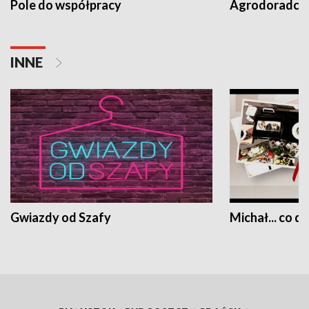
Pole do współpracy
Agrodoradcy 
INNE
Gwiazdy od Szafy
Michał... co dz