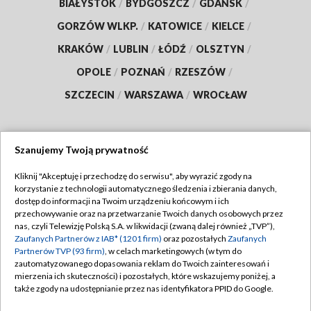
BIAŁYSTOK
/
BYDGOSZCZ
/
GDAŃSK
/
GORZÓW WLKP.
/
KATOWICE
/
KIELCE
/
KRAKÓW
/
LUBLIN
/
ŁÓDŹ
/
OLSZTYN
/
OPOLE
/
POZNAŃ
/
RZESZÓW
/
SZCZECIN
/
WARSZAWA
/
WROCŁAW
Szanujemy Twoją prywatność
Dołącz do nas:
Kliknij "Akceptuję i przechodzę do serwisu", aby wyrazić zgody na
korzystanie z technologii automatycznego śledzenia i zbierania danych,
TVP
dostęp do informacji na Twoim urządzeniu końcowym i ich
Abonament TVP
przechowywanie oraz na przetwarzanie Twoich danych osobowych przez
Regulamin TVP
nas, czyli Telewizję Polską S.A. w likwidacji (zwaną dalej również „TVP”),
Emisja w TVP
Zaufanych Partnerów z IAB* (1201 firm)
oraz pozostałych
Zaufanych
Polityka prywatności
Partnerów TVP (93 firm)
, w celach marketingowych (w tym do
Centrum informacji TVP
Moje zgody
zautomatyzowanego dopasowania reklam do Twoich zainteresowań i
mierzenia ich skuteczności) i pozostałych, które wskazujemy poniżej, a
Naziemna Telewizja Cyfrowa
Pomoc
także zgody na udostępnianie przez nas identyfikatora PPID do Google.
Sklep TVP
Biuro reklamy