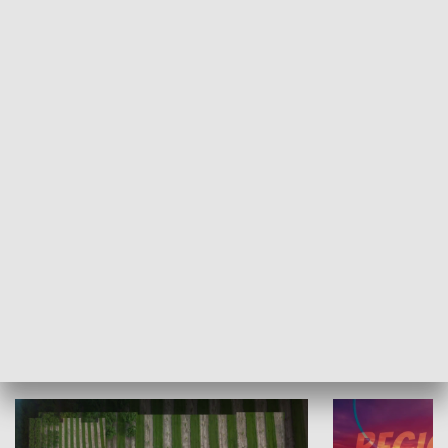
Informator kulturalny
Drzwi do kult
TECHNIKA I MOTORYZACJA
WYPOCZYNEK I REKREACJA