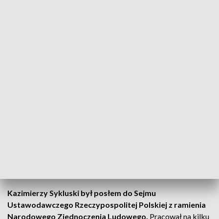
ją na swoim profilu na facebooku
- opowiada pan Andrzej.
W
emocjonalnym wpisie zaznaczył, że "grób zaniedbany,
opuszczony, do likwidacji, niby normalna kolej rzeczy ale
jakiś niesmak...".
- Przyznam, że odniosłem takie
nieprzyjemne wrażenie... W przypadku tego grobu minęło
zaledwie 70 lat
- mówi Andrzej Geller.
Administrator cmentarza - proboszcz skarżyskiej
parafii Najwiętszego Serca Jezusowego kartkę
dotyczącą likwidacji grobu zdjął jeszcze tego samego
dnia.
Przyznał, że nie znał historii tej rodziny. Historii, którą
udało się odkryć dzięki wpisowi pana Andrzeja w Internecie.
-
Historię małżeństwa Sykulskich pomógł mi poznać historyk
Krzysztof Zemeła, autor biografii błogosławionego księdza
Kazimierza Sykulskiego
- opowiada pan Andrzej.
Kazimierzy Sykluski był posłem do Sejmu
Ustawodawczego Rzeczypospolitej Polskiej z ramienia
Narodowego Zjednoczenia Ludowego.
Pracował na kilku