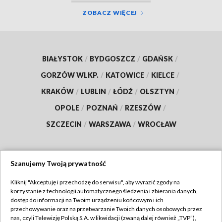
ZOBACZ WIĘCEJ
BIAŁYSTOK
/
BYDGOSZCZ
/
GDAŃSK
/
GORZÓW WLKP.
/
KATOWICE
/
KIELCE
/
KRAKÓW
/
LUBLIN
/
ŁÓDŹ
/
OLSZTYN
/
OPOLE
/
POZNAŃ
/
RZESZÓW
/
SZCZECIN
/
WARSZAWA
/
WROCŁAW
Szanujemy Twoją prywatność
Dołącz do nas:
Kliknij "Akceptuję i przechodzę do serwisu", aby wyrazić zgody na
korzystanie z technologii automatycznego śledzenia i zbierania danych,
TVP
dostęp do informacji na Twoim urządzeniu końcowym i ich
Abonament TVP
przechowywanie oraz na przetwarzanie Twoich danych osobowych przez
Regulamin TVP
nas, czyli Telewizję Polską S.A. w likwidacji (zwaną dalej również „TVP”),