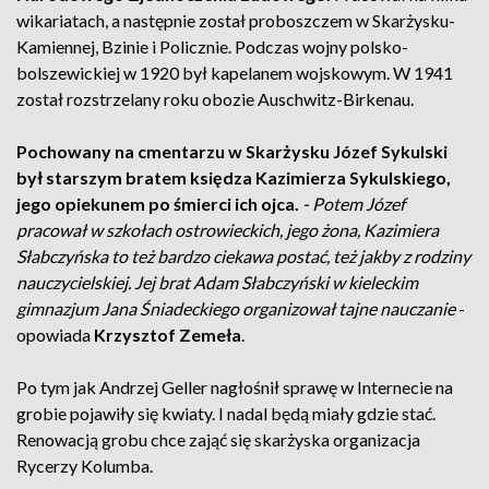
wikariatach, a następnie został proboszczem w Skarżysku-
Kamiennej, Bzinie i Policznie. Podczas wojny polsko-
bolszewickiej w 1920 był kapelanem wojskowym. W 1941
został rozstrzelany roku obozie Auschwitz-Birkenau.
Pochowany na cmentarzu w Skarżysku Józef Sykulski
był starszym bratem księdza Kazimierza Sykulskiego,
jego opiekunem po śmierci ich ojca.
- Potem Józef
pracował w szkołach ostrowieckich, jego żona, Kazimiera
Słabczyńska to też bardzo ciekawa postać, też jakby z rodziny
nauczycielskiej. Jej brat Adam Słabczyński w kieleckim
gimnazjum Jana Śniadeckiego organizował tajne nauczanie
-
opowiada
Krzysztof Zemeła
.
Po tym jak Andrzej Geller nagłośnił sprawę w Internecie na
grobie pojawiły się kwiaty. I nadal będą miały gdzie stać.
Renowacją grobu chce zająć się skarżyska organizacja
Rycerzy Kolumba.