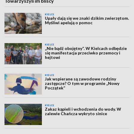
Towarzyszyli im bliscy
KIELCE
Upały dają się we znaki dzikim zwierzętom.
Myśliwi apelują o pomoc
KIELCE
„Nie bądź obojętny”. W Kielcach odbędzie
się manifestacja przeciwko przemocy i
hejtowi
KIELCE
Jak wspierane są zawodowe rodziny
zastępcze? O tym w programie „Nowy
Początek”
KIELCE
Zakaz kąpieli i wchodzenia do wody. W
zalewie Chańcza wykryto sinice