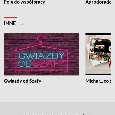
Pole do współpracy
Agrodoradcy 
INNE
Gwiazdy od Szafy
Michał... co dz