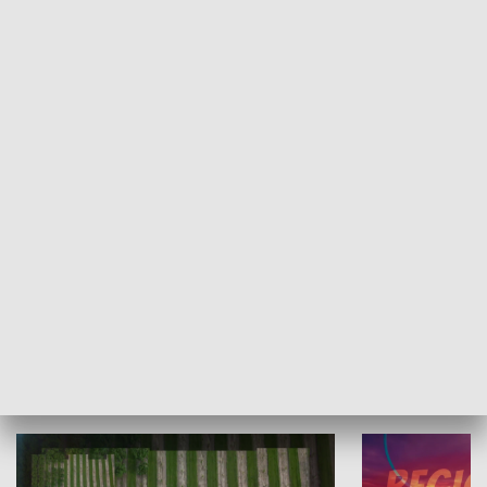
Informator kulturalny
Drzwi do kult
TECHNIKA I MOTORYZACJA
WYPOCZYNEK I REKREACJA