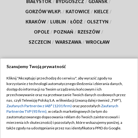
BIAŁYSTOK
/
BYDGOSZCZ
/
GDAŃSK
/
GORZÓW WLKP.
/
KATOWICE
/
KIELCE
/
KRAKÓW
/
LUBLIN
/
ŁÓDŹ
/
OLSZTYN
/
OPOLE
/
POZNAŃ
/
RZESZÓW
/
SZCZECIN
/
WARSZAWA
/
WROCŁAW
Szanujemy Twoją prywatność
Dołącz do nas:
Kliknij "Akceptuję i przechodzę do serwisu", aby wyrazić zgody na
korzystanie z technologii automatycznego śledzenia i zbierania danych,
TVP
dostęp do informacji na Twoim urządzeniu końcowym i ich
Abonament TVP
przechowywanie oraz na przetwarzanie Twoich danych osobowych przez
Regulamin TVP
nas, czyli Telewizję Polską S.A. w likwidacji (zwaną dalej również „TVP”),
Emisja w TVP
Zaufanych Partnerów z IAB* (1201 firm)
oraz pozostałych
Zaufanych
Polityka prywatności
Partnerów TVP (93 firm)
, w celach marketingowych (w tym do
Centrum informacji TVP
Moje zgody
zautomatyzowanego dopasowania reklam do Twoich zainteresowań i
mierzenia ich skuteczności) i pozostałych, które wskazujemy poniżej, a
Naziemna Telewizja Cyfrowa
Pomoc
także zgody na udostępnianie przez nas identyfikatora PPID do Google.
Sklep TVP
Biuro reklamy