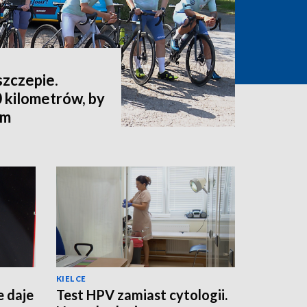
szczepie.
 kilometrów, by
ym
KIELCE
e daje
Test HPV zamiast cytologii.