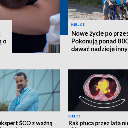
KIELCE
ć
Nowe życie po prze
ą o
Pokonują ponad 800
dawać nadzieję inn
KIELCE
ekspert ŚCO z ważną
Rak płuca przez lata ni