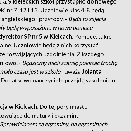
ada.
9 kieleckich szkół przystąpiło do nowego
i nr 7, 12 i 13. Uczniowie klas 4-8 będą
angielskiego i przyrody. -
Będą to zajęcia
koły będą wyposażone w nowe pomoce
yrektor SP nr 5 w Kielcach
. Pomoce, takie
dialne. Uczniowie będą z nich korzystać
że rozwijających uzdolnienia. Z każdego
niowo. -
Będziemy mieli szansę pokazać trochę
mało czasu jest w szkole -
uważa
Jolanta
. Dodatkowo nauczyciele przejdą szkolenia o
cja w Kielcach.
Do tej pory miasto
towujące do matury i egzaminu
Sprawdzianem są egzaminy, na egzaminach