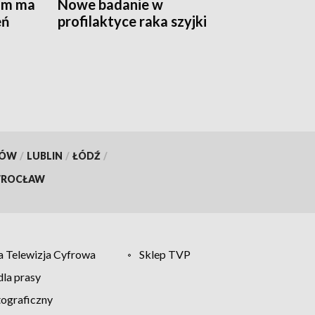
am ma
Nowe badanie w
eń
profilaktyce raka szyjki
macicy
KÓW
/
LUBLIN
/
ŁÓDŹ
/
ROCŁAW
 Telewizja Cyfrowa
Sklep TVP
la prasy
tograficzny