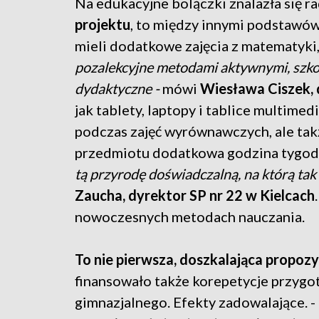
Na edukacyjne bolączki znalazła się r
projektu
, to między innymi podstawówk
mieli dodatkowe zajęcia z matematyki, 
pozalekcyjne metodami aktywnymi, sz
dydaktyczne -
mówi
Wiesława Ciszek, d
jak tablety, laptopy i tablice multime
podczas zajęć wyrównawczych, ale tak
przedmiotu dodatkowa godzina tygod
tą przyrodę doświadczalną, na którą tak 
Zaucha, dyrektor SP nr 22 w Kielcach
nowoczesnych metodach nauczania.
To nie pierwsza, doszkalająca propozy
finansowało także korepetycje przygo
gimnazjalnego. Efekty zadowalające. -