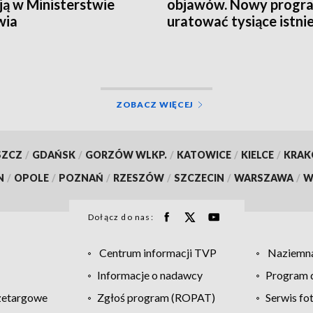
ją w Ministerstwie
objawów. Nowy progr
wia
uratować tysiące istni
ZOBACZ WIĘCEJ
SZCZ
/
GDAŃSK
/
GORZÓW WLKP.
/
KATOWICE
/
KIELCE
/
KRA
N
/
OPOLE
/
POZNAŃ
/
RZESZÓW
/
SZCZECIN
/
WARSZAWA
/
W
Dołącz do nas:
Centrum informacji TVP
Naziemna
Informacje o nadawcy
Program d
zetargowe
Zgłoś program (ROPAT)
Serwis fo