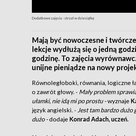
Dodatkowe zajęcia - strzał w dziesiątkę
Mają być nowoczesne i twórcze.
lekcje wydłużą się o jedną god
godzinę. To zajęcia wyrównawcz
unijne pieniądze na nowy proje
Równoległoboki, równania, logiczne ł
o zawrót głowy. -
Mały problem sprawia
ułamki, nie idą mi po prostu -
wyznaje
Ka
język angielski. -
Jest tam bardzo dużo g
dużo -
dodaje
Konrad Adach, uczeń.