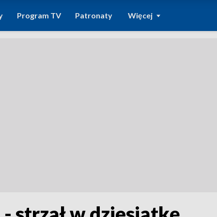
y
Program TV
Patronaty
Więcej
- strzał w dziesiątkę