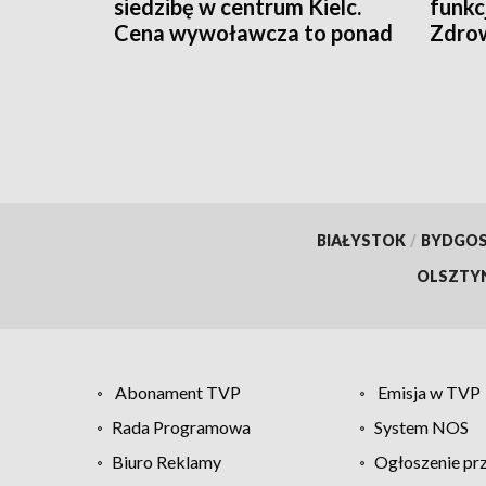
siedzibę w centrum Kielc.
funkc
Cena wywoławcza to ponad
Zdro
10 mln zł
BIAŁYSTOK
/
BYDGO
OLSZTY
Abonament TVP
Emisja w TVP
Rada Programowa
System NOS
Biuro Reklamy
Ogłoszenie pr