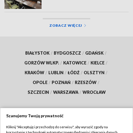
ZOBACZ WIĘCEJ
BIAŁYSTOK
/
BYDGOSZCZ
/
GDAŃSK
/
GORZÓW WLKP.
/
KATOWICE
/
KIELCE
/
KRAKÓW
/
LUBLIN
/
ŁÓDŹ
/
OLSZTYN
/
OPOLE
/
POZNAŃ
/
RZESZÓW
/
SZCZECIN
/
WARSZAWA
/
WROCŁAW
Szanujemy Twoją prywatność
Dołącz do nas:
Kliknij "Akceptuję i przechodzę do serwisu", aby wyrazić zgody na
korzystanie z technologii automatycznego śledzenia i zbierania danych,