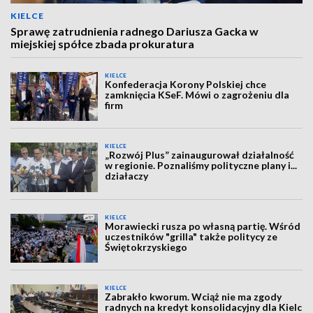
KIELCE
Sprawę zatrudnienia radnego Dariusza Gacka w
miejskiej spółce zbada prokuratura
KIELCE
Konfederacja Korony Polskiej chce
zamknięcia KSeF. Mówi o zagrożeniu dla
firm
KIELCE
„Rozwój Plus” zainaugurował działalność
w regionie. Poznaliśmy polityczne plany i...
działaczy
KIELCE
Morawiecki rusza po własną partię. Wśród
uczestników "grilla" także politycy ze
Świętokrzyskiego
KIELCE
Zabrakło kworum. Wciąż nie ma zgody
radnych na kredyt konsolidacyjny dla Kielc