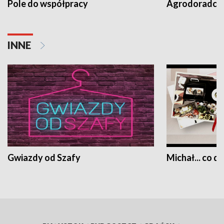
Pole do współpracy
Agrodoradcy 
INNE
Gwiazdy od Szafy
Michał... co dz