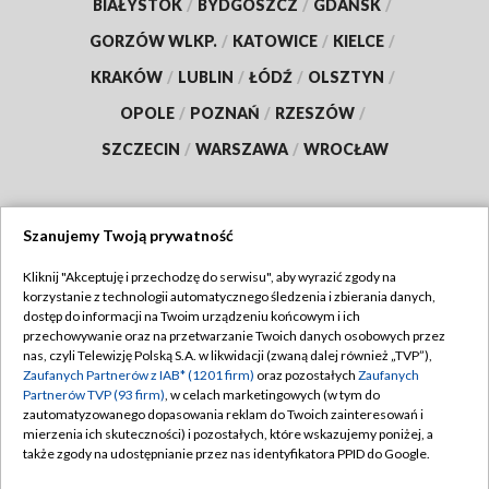
BIAŁYSTOK
/
BYDGOSZCZ
/
GDAŃSK
/
GORZÓW WLKP.
/
KATOWICE
/
KIELCE
/
KRAKÓW
/
LUBLIN
/
ŁÓDŹ
/
OLSZTYN
/
OPOLE
/
POZNAŃ
/
RZESZÓW
/
SZCZECIN
/
WARSZAWA
/
WROCŁAW
Szanujemy Twoją prywatność
Dołącz do nas:
Kliknij "Akceptuję i przechodzę do serwisu", aby wyrazić zgody na
korzystanie z technologii automatycznego śledzenia i zbierania danych,
TVP
dostęp do informacji na Twoim urządzeniu końcowym i ich
Abonament TVP
przechowywanie oraz na przetwarzanie Twoich danych osobowych przez
Regulamin TVP
nas, czyli Telewizję Polską S.A. w likwidacji (zwaną dalej również „TVP”),
Emisja w TVP
Zaufanych Partnerów z IAB* (1201 firm)
oraz pozostałych
Zaufanych
Polityka prywatności
Partnerów TVP (93 firm)
, w celach marketingowych (w tym do
Centrum informacji TVP
Moje zgody
zautomatyzowanego dopasowania reklam do Twoich zainteresowań i
mierzenia ich skuteczności) i pozostałych, które wskazujemy poniżej, a
Naziemna Telewizja Cyfrowa
Pomoc
także zgody na udostępnianie przez nas identyfikatora PPID do Google.
Sklep TVP
Biuro reklamy