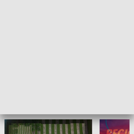
Informator kulturalny
Drzwi do kult
TECHNIKA I MOTORYZACJA
WYPOCZYNEK I REKREACJA