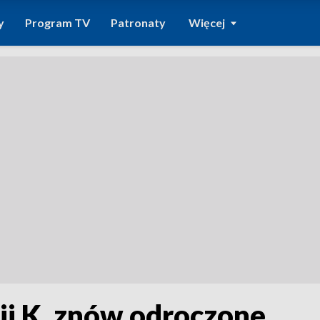
y
Program TV
Patronaty
Więcej
ii K. znów odroczone