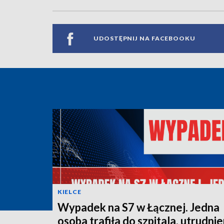
UDOSTĘPNIJ NA FACEBOOKU
KIELCE
Wypadek na S7 w Łącznej. Jedna
osoba trafiła do szpitala, utrudnie