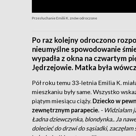
Przesłuchanie Emilii K. znów odroczone
Po raz kolejny odroczono rozpoc
nieumyślne spowodowanie śmierc
wypadła z okna na czwartym pi
Jędrzejowie. Matka była wówcza
Pół roku temu 33-letnia Emilia K. mia
mieszkaniu były same. Wszystko wskazuj
piątym miesiącu ciąży.
Dziecko w pewn
zewnętrznym parapecie.
- Widziałam j
Ładna dziewczynka, blondynka.. Ja nawe
dolecieć do drzwi do sąsiadki, zaczęłam s