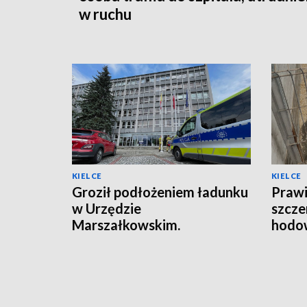
w ruchu
KIELCE
KIELCE
Groził podłożeniem ładunku
Prawi
w Urzędzie
szcze
Marszałkowskim.
hodow
Zareagowała ochrona
policj