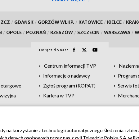
SZCZ
/
GDAŃSK
/
GORZÓW WLKP.
/
KATOWICE
/
KIELCE
/
KRA
N
/
OPOLE
/
POZNAŃ
/
RZESZÓW
/
SZCZECIN
/
WARSZAWA
/
W
Dołącz do nas:
Centrum informacji TVP
Naziemna
Informacje o nadawcy
Program d
zetargowe
Zgłoś program (ROPAT)
Serwis fo
wizyjna
Kariera w TVP
Merchandi
Polityka prywatności
Moje zgody
Pomoc
Biuro re
ody na korzystanie z technologii automatycznego śledzenia i zbie
 danych osobowych przez nas, czyli Telewizję Polską S.A. w likw