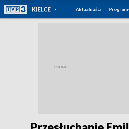
POWRÓT DO
KIELCE
Aktualności
Program
TVP REGIONY
Przesłuchanie Emil