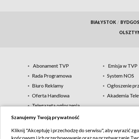
BIAŁYSTOK
/
BYDGO
OLSZTY
Abonament TVP
Emisja w TVP
Rada Programowa
System NOS
Biuro Reklamy
Ogłoszenie pr
Oferta Handlowa
Akademia Tele
Telegazeta ogłoszenia
Szanujemy Twoją prywatność
Regulamin TVP
Kliknij "Akceptuję i przechodzę do serwisu", aby wyrazić zg
końcowym i ich przechowywanie oraz na przetwarzanie Twoich