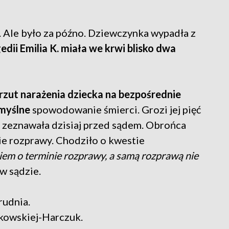
. Ale było za późno. Dziewczynka wypadła z
edii Emilia K. miała we krwi blisko dwa
rzut narażenia dziecka na bezpośrednie
umyślne
spowodowanie śmierci. Grozi jej pięć
e zeznawała dzisiaj przed sądem. Obrońca
ie rozprawy. Chodziło o kwestie
em o terminie rozprawy, a samą rozprawą nie
w sądzie.
rudnia.
jkowskiej-Harczuk.