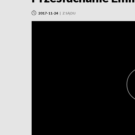
2017-11-24
|
Z SĄDU