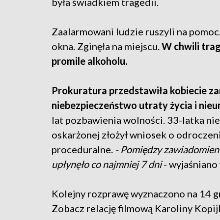
była świadkiem tragedii.
Zaalarmowani ludzie ruszyli na pomoc
okna. Zginęła na miejscu.
W chwili trag
promile alkoholu.
Prokuratura przedstawiła kobiecie za
niebezpieczeństwo utraty życia i nie
lat pozbawienia wolności. 33-latka ni
oskarżonej złożył wniosek o odroczen
proceduralne.
- Pomiędzy zawiadomieni
upłynęło co najmniej 7 dni
- wyjaśniano 
Kolejny rozprawę wyznaczono na 14 g
Zobacz relację filmową Karoliny Kopi