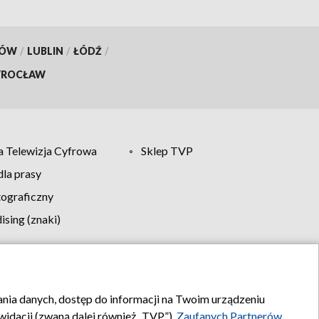
KÓW
/
LUBLIN
/
ŁÓDŹ
/
ROCŁAW
 Telewizja Cyfrowa
Sklep TVP
la prasy
tograficzny
sing (znaki)
klamy
Kontakt
rania danych, dostęp do informacji na Twoim urządzeniu
idacji (zwaną dalej również „TVP”),
Zaufanych Partnerów