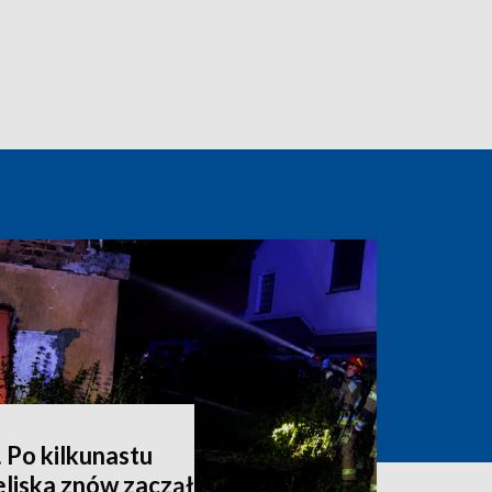
 Po kilkunastu
liska znów zaczął