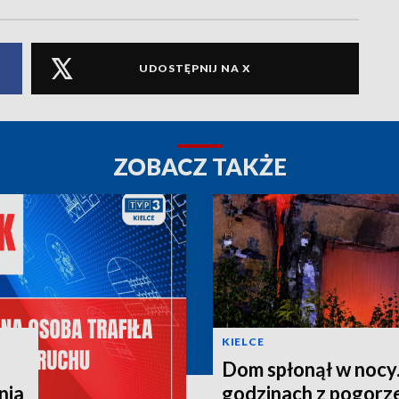
UDOSTĘPNIJ NA X
ZOBACZ TAKŻE
KIELCE
Dom spłonął w nocy.
nia
godzinach z pogorze