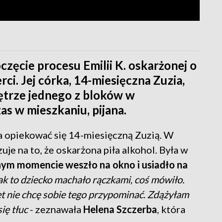
zęcie procesu Emilii K. oskarżonej o
i. Jej córka, 14-miesięczna Zuzia,
ętrze jednego z bloków w
s w mieszkaniu, pijana.
ła opiekować się 14-miesięczną Zuzią. W
e na to, że oskarżona piła alkohol. Była w
ym momencie weszło na okno i usiadło na
ak to dziecko machało rączkami, coś mówiło.
t nie chcę sobie tego przypominać. Zdążyłam
ię tłuc
- zeznawała
Helena Szczerba
, która