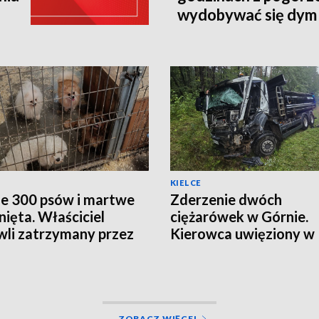
wydobywać się dym
KIELCE
e 300 psów i martwe
Zderzenie dwóch
nięta. Właściciel
ciężarówek w Górnie.
li zatrzymany przez
Kierowca uwięziony w
ę
kabinie, droga zamknię
ZOBACZ WIĘCEJ