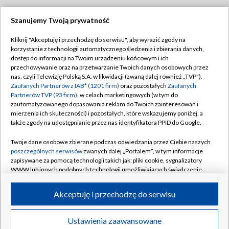
Szanujemy Twoją prywatność
Dołącz do nas:
Kliknij "Akceptuję i przechodzę do serwisu", aby wyrazić zgody na
korzystanie z technologii automatycznego śledzenia i zbierania danych,
TVP
dostęp do informacji na Twoim urządzeniu końcowym i ich
Abonament TVP
przechowywanie oraz na przetwarzanie Twoich danych osobowych przez
Regulamin TVP
nas, czyli Telewizję Polską S.A. w likwidacji (zwaną dalej również „TVP”),
Emisja w TVP
Polityka prywatności
Zaufanych Partnerów z IAB* (1201 firm)
oraz pozostałych
Zaufanych
Partnerów TVP (93 firm)
, w celach marketingowych (w tym do
Centrum informacji TVP
Moje zgody
zautomatyzowanego dopasowania reklam do Twoich zainteresowań i
mierzenia ich skuteczności) i pozostałych, które wskazujemy poniżej, a
Naziemna Telewizja Cyfrowa
Pomoc
także zgody na udostępnianie przez nas identyfikatora PPID do Google.
Sklep TVP
Biuro reklamy
Twoje dane osobowe zbierane podczas odwiedzania przez Ciebie naszych
Rada Programowa
Kontakt
poszczególnych serwisów
zwanych dalej „Portalem”, w tym informacje
zapisywane za pomocą technologii takich jak: pliki cookie, sygnalizatory
System NOS
WWW lub innych podobnych technologii umożliwiających świadczenie
dopasowanych i bezpiecznych usług, personalizację treści oraz reklam,
Informacje o nadawcy
Kanały
udostępnianie funkcji mediów społecznościowych oraz analizowanie
Akceptuję i przechodzę do serwisu
ruchu w Internecie.
Program dla prasy
©2026 Telewizja Polska S.A. w likwidacji
Biuro Reklamy
Twoje dane osobowe zbierane podczas odwiedzania przez Ciebie
Ustawienia zaawansowane
poszczególnych serwisów
na Portalu, takie jak adresy IP, identyfikatory