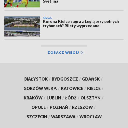
Svetlina
KIELCE
Korona Kielce zagra z Legią przy pełnych
trybunach? Bilety wyprzedane
ZOBACZ WIĘCEJ
BIAŁYSTOK
/
BYDGOSZCZ
/
GDAŃSK
/
GORZÓW WLKP.
/
KATOWICE
/
KIELCE
/
KRAKÓW
/
LUBLIN
/
ŁÓDŹ
/
OLSZTYN
/
OPOLE
/
POZNAŃ
/
RZESZÓW
/
SZCZECIN
/
WARSZAWA
/
WROCŁAW