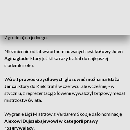
2017/
). Na każdej pozycji podane są kandydatury czterech
wybranych przez portal zawodników, a głosować można (do
7 grudnia) na jednego.
Niezmiennie od lat wśród nominowanych jest
kołowy Julen
Aginaglade
, który już kilka razy trafiał do najlepszej
siódemki roku.
Wśród
prawoskrzydłowych głosować można na Blaża
Janca
, który do Kielc trafił w czerwcu, ale wcześniej - w
styczniu, z reprezentacją Słowenii wywalczył brązowy medal
mistrzostw świata.
Wygranie Ligi Mistrzów z Vardarem Skopje dało nominację
Alexowi Dujszebajewowi w kategorii prawy
rozgrywający
.