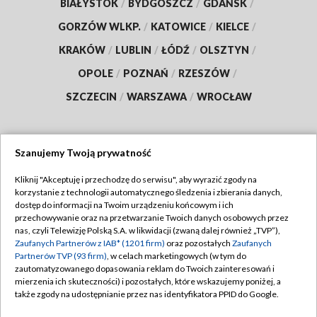
BIAŁYSTOK
/
BYDGOSZCZ
/
GDAŃSK
/
GORZÓW WLKP.
/
KATOWICE
/
KIELCE
/
KRAKÓW
/
LUBLIN
/
ŁÓDŹ
/
OLSZTYN
/
OPOLE
/
POZNAŃ
/
RZESZÓW
/
SZCZECIN
/
WARSZAWA
/
WROCŁAW
Szanujemy Twoją prywatność
Dołącz do nas:
Kliknij "Akceptuję i przechodzę do serwisu", aby wyrazić zgody na
korzystanie z technologii automatycznego śledzenia i zbierania danych,
TVP
dostęp do informacji na Twoim urządzeniu końcowym i ich
Abonament TVP
przechowywanie oraz na przetwarzanie Twoich danych osobowych przez
Regulamin TVP
nas, czyli Telewizję Polską S.A. w likwidacji (zwaną dalej również „TVP”),
Emisja w TVP
Zaufanych Partnerów z IAB* (1201 firm)
oraz pozostałych
Zaufanych
Polityka prywatności
Partnerów TVP (93 firm)
, w celach marketingowych (w tym do
Centrum informacji TVP
Moje zgody
zautomatyzowanego dopasowania reklam do Twoich zainteresowań i
mierzenia ich skuteczności) i pozostałych, które wskazujemy poniżej, a
Naziemna Telewizja Cyfrowa
Pomoc
także zgody na udostępnianie przez nas identyfikatora PPID do Google.
Sklep TVP
Biuro reklamy