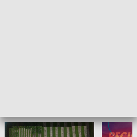
Informator kulturalny
Drzwi do kult
TECHNIKA I MOTORYZACJA
WYPOCZYNEK I REKREACJA