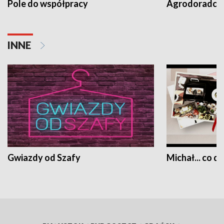
Pole do współpracy
Agrodoradcy 
INNE
Gwiazdy od Szafy
Michał... co dz