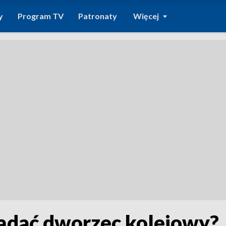
y
Program TV
Patronaty
Więcej
ądać dworzec kolejowy?