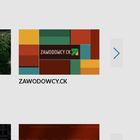
ZAWODOWCY.CK
Solidarni z U