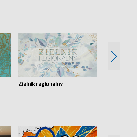
Zielnik regionalny
EkoLogiczni