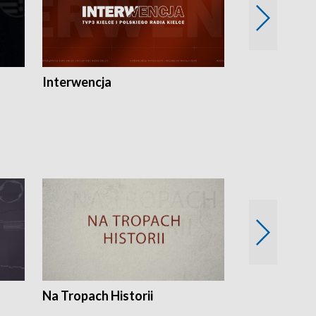
Interwencja
Fakty i Opin
Na Tropach Historii
Szept ziemi