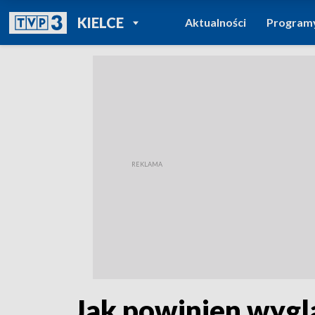
POWRÓT DO
KIELCE
Aktualności
Program
TVP REGIONY
Jak powinien wygl