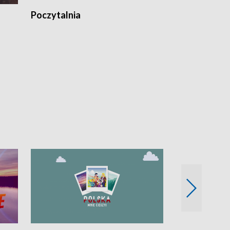
Poczytalnia
Koncerty TV