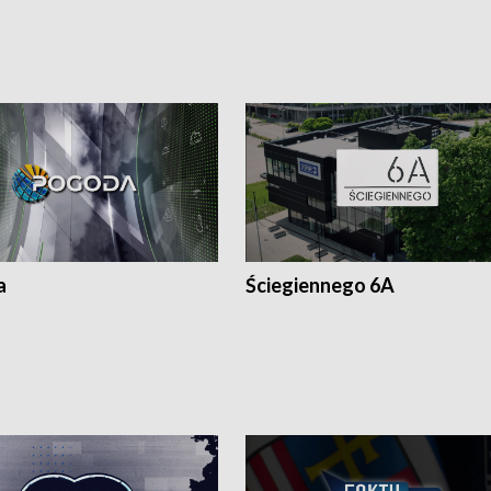
a
Ściegiennego 6A