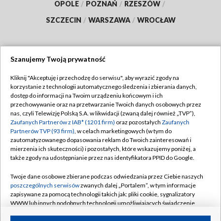
OPOLE
/
POZNAŃ
/
RZESZÓW
/
SZCZECIN
/
WARSZAWA
/
WROCŁAW
Szanujemy Twoją prywatność
Dołącz do nas:
Kliknij "Akceptuję i przechodzę do serwisu", aby wyrazić zgody na
korzystanie z technologii automatycznego śledzenia i zbierania danych,
TVP
dostęp do informacji na Twoim urządzeniu końcowym i ich
Abonament TVP
przechowywanie oraz na przetwarzanie Twoich danych osobowych przez
Regulamin TVP
nas, czyli Telewizję Polską S.A. w likwidacji (zwaną dalej również „TVP”),
Emisja w TVP
Polityka prywatności
Zaufanych Partnerów z IAB* (1201 firm)
oraz pozostałych
Zaufanych
Partnerów TVP (93 firm)
, w celach marketingowych (w tym do
Centrum informacji TVP
Moje zgody
zautomatyzowanego dopasowania reklam do Twoich zainteresowań i
mierzenia ich skuteczności) i pozostałych, które wskazujemy poniżej, a
Naziemna Telewizja Cyfrowa
Pomoc
także zgody na udostępnianie przez nas identyfikatora PPID do Google.
Sklep TVP
Biuro reklamy
Twoje dane osobowe zbierane podczas odwiedzania przez Ciebie naszych
Rada Programowa
Kontakt
poszczególnych serwisów
zwanych dalej „Portalem”, w tym informacje
zapisywane za pomocą technologii takich jak: pliki cookie, sygnalizatory
System NOS
WWW lub innych podobnych technologii umożliwiających świadczenie
dopasowanych i bezpiecznych usług, personalizację treści oraz reklam,
Informacje o nadawcy
Kanały
udostępnianie funkcji mediów społecznościowych oraz analizowanie