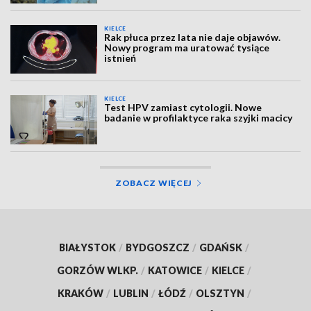
KIELCE
Rak płuca przez lata nie daje objawów.
Nowy program ma uratować tysiące
istnień
KIELCE
Test HPV zamiast cytologii. Nowe
badanie w profilaktyce raka szyjki macicy
ZOBACZ WIĘCEJ
BIAŁYSTOK
/
BYDGOSZCZ
/
GDAŃSK
/
GORZÓW WLKP.
/
KATOWICE
/
KIELCE
/
KRAKÓW
/
LUBLIN
/
ŁÓDŹ
/
OLSZTYN
/