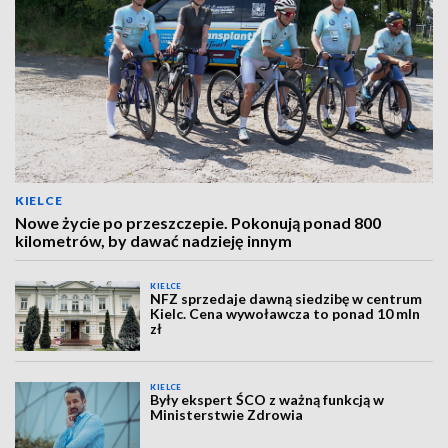
KIELCE
Nowe życie po przeszczepie. Pokonują ponad 800
kilometrów, by dawać nadzieję innym
KIELCE
NFZ sprzedaje dawną siedzibę w centrum
Kielc. Cena wywoławcza to ponad 10 mln
zł
KIELCE
Były ekspert ŚCO z ważną funkcją w
Ministerstwie Zdrowia