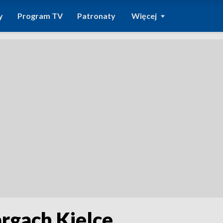
y
Program TV
Patronaty
Więcej
argach Kielce