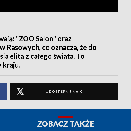
wają: "ZOO Salon" oraz
Rasowych, co oznacza, że do
a elita z całego świata. To
 kraju.
UDOSTĘPNIJ NA X
ZOBACZ TAKŻE