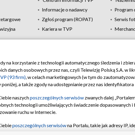
Informacje o nadawcy
Program d
zetargowe
Zgłoś program (ROPAT)
Serwis fo
wizyjna
Kariera w TVP
Merchandi
Polityka prywatności
Moje zgody
Pomoc
Biuro re
ody na korzystanie z technologii automatycznego śledzenia i zbie
 danych osobowych przez nas, czyli Telewizję Polską S.A. w likw
VP (93 firm)
, w celach marketingowych (w tym do zautomatyzow
 poniżej, a także zgody na udostępnianie przez nas identyfikator
Ciebie naszych
poszczególnych serwisów
zwanych dalej „Portalem
obnych technologii umożliwiających świadczenie dopasowanych i be
zowanie ruchu w Internecie.
Ciebie
poszczególnych serwisów
na Portalu, takie jak adresy IP, 
sach Portalu czy historia odwiedzin będą przetwarzane przez TV