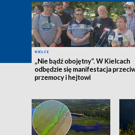
KIELCE
„Nie bądź obojętny”. W Kielcach
odbędzie się manifestacja przeci
przemocy i hejtowi