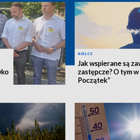
KIELCE
Jak wspierane są z
wko
zastępcze? O tym w
Początek”