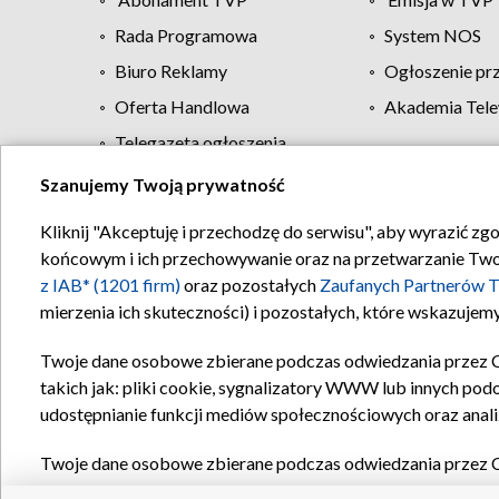
Rada Programowa
System NOS
Biuro Reklamy
Ogłoszenie pr
Oferta Handlowa
Akademia Tele
Telegazeta ogłoszenia
Szanujemy Twoją prywatność
Regulamin TVP
Kliknij "Akceptuję i przechodzę do serwisu", aby wyrazić zg
końcowym i ich przechowywanie oraz na przetwarzanie Twoich
z IAB* (1201 firm)
oraz pozostałych
Zaufanych Partnerów T
mierzenia ich skuteczności) i pozostałych, które wskazujemy
Twoje dane osobowe zbierane podczas odwiedzania przez 
takich jak: pliki cookie, sygnalizatory WWW lub innych pod
udostępnianie funkcji mediów społecznościowych oraz anali
Twoje dane osobowe zbierane podczas odwiedzania przez 
plików cookie, informacje o Twoich wyszukiwaniach w serwi