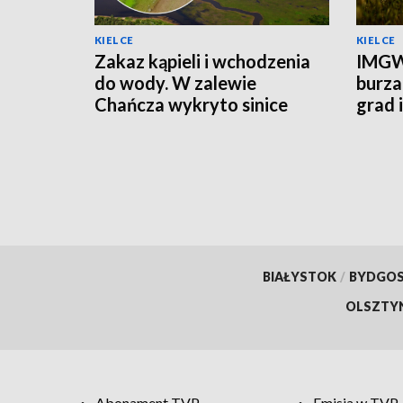
KIELCE
KIELCE
Zakaz kąpieli i wchodzenia
IMGW
do wody. W zalewie
burza
Chańcza wykryto sinice
grad 
prądu
BIAŁYSTOK
/
BYDGO
OLSZTY
Abonament TVP
Emisja w TVP