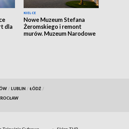
KIELCE
ce
Nowe Muzeum Stefana
t dla
Żeromskiego i remont
murów. Muzeum Narodowe
realizuje dwie duże
inwestycje
KÓW
/
LUBLIN
/
ŁÓDŹ
/
ROCŁAW
 Telewizja Cyfrowa
Sklep TVP