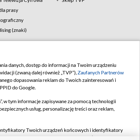
la prasy
tograficzny
sing (znaki)
klamy
Kontakt
rania danych, dostęp do informacji na Twoim urządzeniu
idacji (zwaną dalej również „TVP”),
Zaufanych Partnerów
anego dopasowania reklam do Twoich zainteresowań i
a PPID do Google.
”, w tym informacje zapisywane za pomocą technologii
zpiecznych usług, personalizację treści oraz reklam,
identyfikatory Twoich urządzeń końcowych i identyfikatory
P,
Zaufanych Partnerów z IAB
oraz pozostałych
Zaufanych