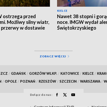
KIELCE
 ostrzega przed
Nawet 38 stopni i gorą
mi. Możliwy silny wiatr,
noce. IMGW wydał aler
i przerwy w dostawie
Świętokrzyskiego
ZOBACZ WIĘCEJ
SZCZ
/
GDAŃSK
/
GORZÓW WLKP.
/
KATOWICE
/
KIELCE
/
KRA
N
/
OPOLE
/
POZNAŃ
/
RZESZÓW
/
SZCZECIN
/
WARSZAWA
/
W
Dołącz do nas:
Centrum informacji TVP
Naziemna