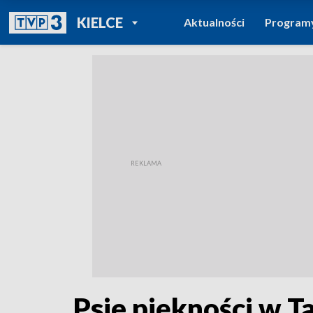
POWRÓT DO
KIELCE
Aktualności
Program
TVP REGIONY
Psie piękności w T