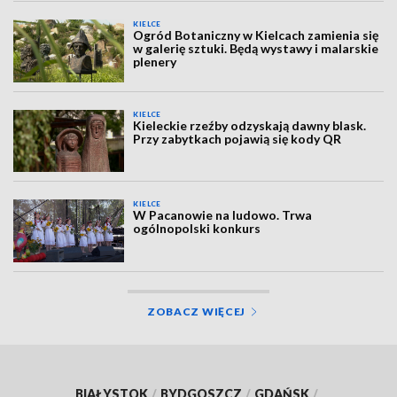
KIELCE
Ogród Botaniczny w Kielcach zamienia się
w galerię sztuki. Będą wystawy i malarskie
plenery
KIELCE
Kieleckie rzeźby odzyskają dawny blask.
Przy zabytkach pojawią się kody QR
KIELCE
W Pacanowie na ludowo. Trwa
ogólnopolski konkurs
ZOBACZ WIĘCEJ
BIAŁYSTOK
/
BYDGOSZCZ
/
GDAŃSK
/