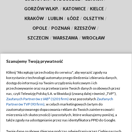
GORZÓW WLKP.
/
KATOWICE
/
KIELCE
/
KRAKÓW
/
LUBLIN
/
ŁÓDŹ
/
OLSZTYN
/
OPOLE
/
POZNAŃ
/
RZESZÓW
/
SZCZECIN
/
WARSZAWA
/
WROCŁAW
Szanujemy Twoją prywatność
Dołącz do nas:
Kliknij "Akceptuję i przechodzę do serwisu", aby wyrazić zgody na
korzystanie z technologii automatycznego śledzenia i zbierania danych,
TVP
dostęp do informacji na Twoim urządzeniu końcowym i ich
Abonament TVP
przechowywanie oraz na przetwarzanie Twoich danych osobowych przez
Regulamin TVP
nas, czyli Telewizję Polską S.A. w likwidacji (zwaną dalej również „TVP”),
Emisja w TVP
Polityka prywatności
Zaufanych Partnerów z IAB* (1201 firm)
oraz pozostałych
Zaufanych
Partnerów TVP (93 firm)
, w celach marketingowych (w tym do
Centrum informacji TVP
Moje zgody
zautomatyzowanego dopasowania reklam do Twoich zainteresowań i
mierzenia ich skuteczności) i pozostałych, które wskazujemy poniżej, a
Naziemna Telewizja Cyfrowa
Pomoc
także zgody na udostępnianie przez nas identyfikatora PPID do Google.
Sklep TVP
Biuro reklamy
Twoje dane osobowe zbierane podczas odwiedzania przez Ciebie naszych