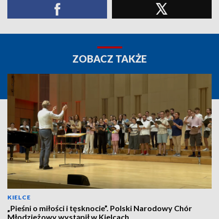
ZOBACZ TAKŻE
KIELCE
„Pieśni o miłości i tęsknocie”. Polski Narodowy Chór
Młodzieżowy wystąpił w Kielcach