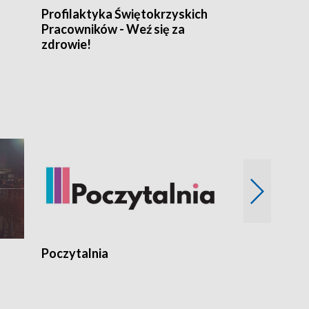
Profilaktyka Świętokrzyskich
Misja: Pacjen
Pracowników - Weź się za
zdrowie!
Poczytalnia
Koncerty TV