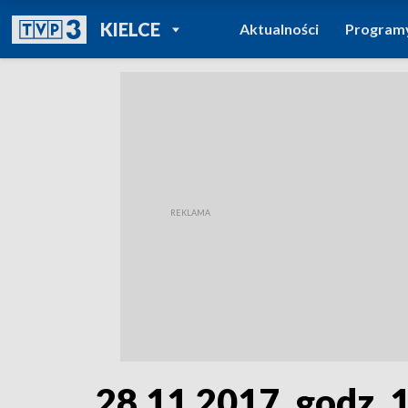
POWRÓT DO
KIELCE
Aktualności
Program
TVP REGIONY
28.11.2017, godz. 