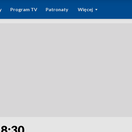
y
Program TV
Patronaty
Więcej
18:30