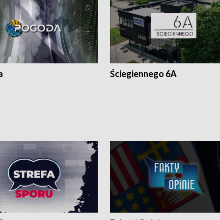
a
Ściegiennego 6A