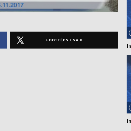
UDOSTĘPNIJ NA X
I
I