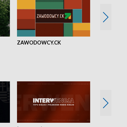
ZAWODOWCY.CK
Solidarni z U