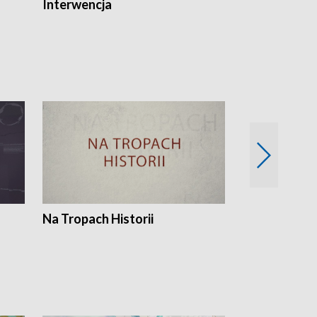
Interwencja
Fakty i Opin
Na Tropach Historii
Szept ziemi