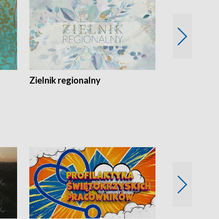
Zielnik regionalny
EkoLogiczni