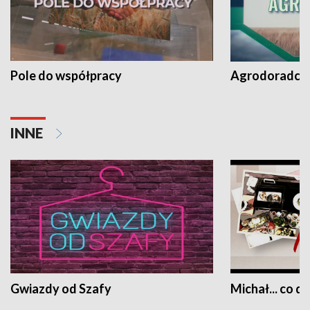
Pole do współpracy
Agrodoradcy 
INNE
Gwiazdy od Szafy
Michał... co dz