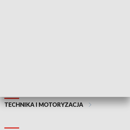
KULTURA I SZTUKA
Informator kulturalny
Drzwi do kult
TECHNIKA I MOTORYZACJA