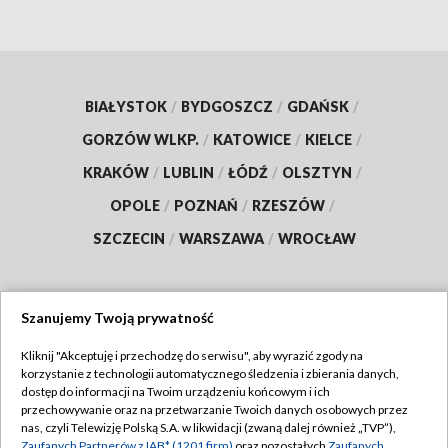
BIAŁYSTOK
/
BYDGOSZCZ
/
GDAŃSK
/
GORZÓW WLKP.
/
KATOWICE
/
KIELCE
/
KRAKÓW
/
LUBLIN
/
ŁÓDŹ
/
OLSZTYN
/
OPOLE
/
POZNAŃ
/
RZESZÓW
/
SZCZECIN
/
WARSZAWA
/
WROCŁAW
Szanujemy Twoją prywatność
Dołącz do nas:
Kliknij "Akceptuję i przechodzę do serwisu", aby wyrazić zgody na
korzystanie z technologii automatycznego śledzenia i zbierania danych,
TVP
dostęp do informacji na Twoim urządzeniu końcowym i ich
Abonament TVP
przechowywanie oraz na przetwarzanie Twoich danych osobowych przez
Regulamin TVP
nas, czyli Telewizję Polską S.A. w likwidacji (zwaną dalej również „TVP”),
Emisja w TVP
Zaufanych Partnerów z IAB* (1201 firm)
oraz pozostałych
Zaufanych
Polityka prywatności