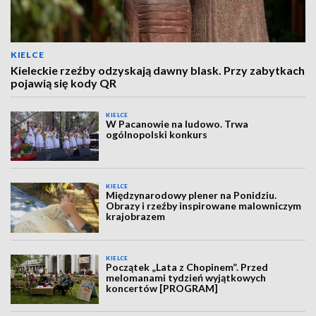
KIELCE
Kieleckie rzeźby odzyskają dawny blask. Przy zabytkach
pojawią się kody QR
KIELCE
W Pacanowie na ludowo. Trwa
ogólnopolski konkurs
KIELCE
Międzynarodowy plener na Ponidziu.
Obrazy i rzeźby inspirowane malowniczym
krajobrazem
KIELCE
Początek „Lata z Chopinem”. Przed
melomanami tydzień wyjątkowych
koncertów [PROGRAM]