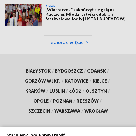
KIELCE
„Wiatraczek” zakończył się galą na
Kadzielni. Młodzi artyści odebrali
festiwalowe Jodły [LISTA LAUREATÓW]
ZOBACZ WIĘCEJ
BIAŁYSTOK
/
BYDGOSZCZ
/
GDAŃSK
/
GORZÓW WLKP.
/
KATOWICE
/
KIELCE
/
KRAKÓW
/
LUBLIN
/
ŁÓDŹ
/
OLSZTYN
/
OPOLE
/
POZNAŃ
/
RZESZÓW
/
SZCZECIN
/
WARSZAWA
/
WROCŁAW
Szanujemy Twoją prywatność