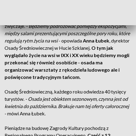
zapaski - czarne i czerwone pasy.
W tym budynku, u
podnóża Świętego Krzyża, prezentowane będzie
dziedzictwo Gór Świętokrzyskich, jego tradycyjne obrzędy,
zwyczaje.
- Będziemy podróżować pomiędzy ekspozycjami,
między salami prezentującymi poszczególne pory roku, które
regulują rytm życia na wsi
- opowiada
Anna Łubek
, dyrektor
Osady Średniowiecznej w Hucie Szklanej.
O tym jak
wyglądało życie na wsi w IXX i XX wieku będziemy mogli
przekonać się również osobiście - osada ma
organizować warsztaty z rękodzieła ludowego ale i
poświęcone tradycyjnym tańcom.
Osadę Średniowieczną, każdego roku odwiedza 40 tysięcy
turystów.
- Osada jest obiektem sezonowym, czynna jest od
kwietnia do października. Brakuje nam tej oferty całorocznej
- mówi Anna Łubek.
Pieniądze na budowę Zagrody Kultury pochodzą z
Regionalnego Programu Operacyjnego.
Część z 12