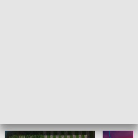
Informator kulturalny
Drzwi do kult
TECHNIKA I MOTORYZACJA
WYPOCZYNEK I REKREACJA