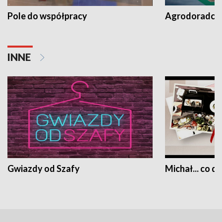
Pole do współpracy
Agrodoradcy 
INNE
Gwiazdy od Szafy
Michał... co dz