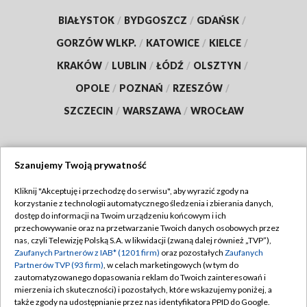
BIAŁYSTOK
/
BYDGOSZCZ
/
GDAŃSK
/
GORZÓW WLKP.
/
KATOWICE
/
KIELCE
/
KRAKÓW
/
LUBLIN
/
ŁÓDŹ
/
OLSZTYN
/
OPOLE
/
POZNAŃ
/
RZESZÓW
/
SZCZECIN
/
WARSZAWA
/
WROCŁAW
Szanujemy Twoją prywatność
Dołącz do nas:
Kliknij "Akceptuję i przechodzę do serwisu", aby wyrazić zgody na
korzystanie z technologii automatycznego śledzenia i zbierania danych,
TVP
dostęp do informacji na Twoim urządzeniu końcowym i ich
Abonament TVP
przechowywanie oraz na przetwarzanie Twoich danych osobowych przez
Regulamin TVP
nas, czyli Telewizję Polską S.A. w likwidacji (zwaną dalej również „TVP”),
Emisja w TVP
Zaufanych Partnerów z IAB* (1201 firm)
oraz pozostałych
Zaufanych
Polityka prywatności
Partnerów TVP (93 firm)
, w celach marketingowych (w tym do
Centrum informacji TVP
Moje zgody
zautomatyzowanego dopasowania reklam do Twoich zainteresowań i
mierzenia ich skuteczności) i pozostałych, które wskazujemy poniżej, a
Naziemna Telewizja Cyfrowa
Pomoc
także zgody na udostępnianie przez nas identyfikatora PPID do Google.