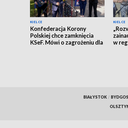
KIELCE
KIELCE
Konfederacja Korony
„Rozw
Polskiej chce zamknięcia
zaina
KSeF. Mówi o zagrożeniu dla
w reg
firm
polity
BIAŁYSTOK
/
BYDGO
OLSZTY