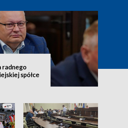
a radnego
ejskiej spółce