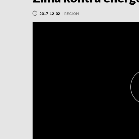
2017-12-02
|
REGION