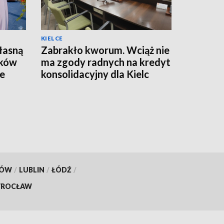
KIELCE
łasną
Zabrakło kworum. Wciąż nie
ików
ma zgody radnych na kredyt
ze
konsolidacyjny dla Kielc
KÓW
/
LUBLIN
/
ŁÓDŹ
/
ROCŁAW