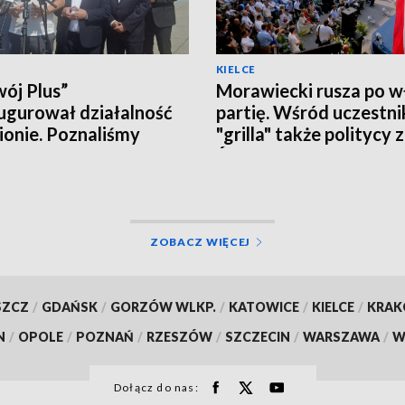
KIELCE
ój Plus”
Morawiecki rusza po w
ugurował działalność
partię. Wśród uczestn
ionie. Poznaliśmy
"grilla" także politycy 
czne plany i... działaczy
Świętokrzyskiego
ZOBACZ WIĘCEJ
SZCZ
/
GDAŃSK
/
GORZÓW WLKP.
/
KATOWICE
/
KIELCE
/
KRA
N
/
OPOLE
/
POZNAŃ
/
RZESZÓW
/
SZCZECIN
/
WARSZAWA
/
W
Dołącz do nas: