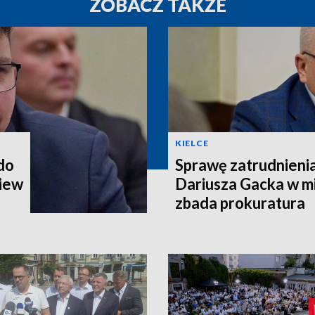
ZOBACZ TAKŻE
KIELCE
 do
Sprawę zatrudnieni
iew
Dariusza Gacka w mi
zbada prokuratura