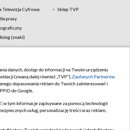
 Telewizja Cyfrowa
Sklep TVP
la prasy
tograficzny
sing (znaki)
klamy
Kontakt
rania danych, dostęp do informacji na Twoim urządzeniu
idacji (zwaną dalej również „TVP”),
Zaufanych Partnerów
anego dopasowania reklam do Twoich zainteresowań i
a PPID do Google.
”, w tym informacje zapisywane za pomocą technologii
zpiecznych usług, personalizację treści oraz reklam,
identyfikatory Twoich urządzeń końcowych i identyfikatory