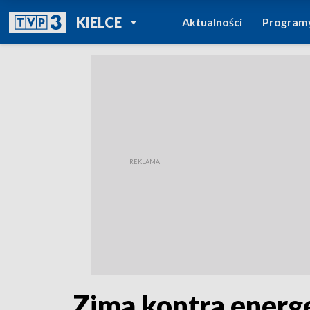
POWRÓT DO
KIELCE
Aktualności
Program
TVP REGIONY
Zima kontra energ