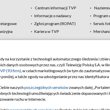
Centrum informacji TVP
Naziemna
Informacje o nadawcy
Program d
zetargowe
Zgłoś program (ROPAT)
Serwis fo
wizyjna
Kariera w TVP
Merchandi
Polityka prywatności
Moje zgody
Pomoc
Biuro re
ody na korzystanie z technologii automatycznego śledzenia i zbie
 danych osobowych przez nas, czyli Telewizję Polską S.A. w likw
VP (93 firm)
, w celach marketingowych (w tym do zautomatyzow
 poniżej, a także zgody na udostępnianie przez nas identyfikator
Ciebie naszych
poszczególnych serwisów
zwanych dalej „Portalem
obnych technologii umożliwiających świadczenie dopasowanych i be
zowanie ruchu w Internecie.
Ciebie
poszczególnych serwisów
na Portalu, takie jak adresy IP, 