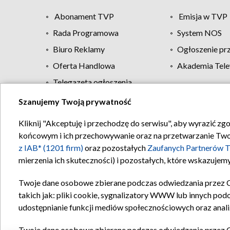
Abonament TVP
Emisja w TVP
Rada Programowa
System NOS
Biuro Reklamy
Ogłoszenie pr
Oferta Handlowa
Akademia Tele
Telegazeta ogłoszenia
Szanujemy Twoją prywatność
Regulamin TVP
Kliknij "Akceptuję i przechodzę do serwisu", aby wyrazić zg
końcowym i ich przechowywanie oraz na przetwarzanie Twoich
z IAB* (1201 firm)
oraz pozostałych
Zaufanych Partnerów T
mierzenia ich skuteczności) i pozostałych, które wskazujemy
Twoje dane osobowe zbierane podczas odwiedzania przez 
takich jak: pliki cookie, sygnalizatory WWW lub innych pod
udostępnianie funkcji mediów społecznościowych oraz anali
Twoje dane osobowe zbierane podczas odwiedzania przez 