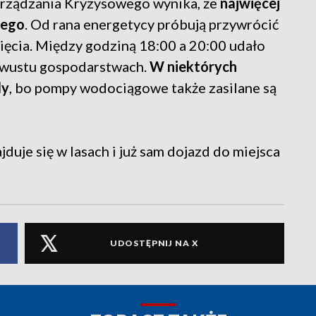
ządzania Kryzysowego wynika, że
najwięcej
iego
. Od rana energetycy próbują przywrócić
ięcia. Między godziną 18:00 a 20:00 udało
 dwustu gospodarstwach.
W niektórych
dy
, bo pompy wodociągowe także zasilane są
uje się w lasach i już sam dojazd do miejsca
UDOSTĘPNIJ NA X